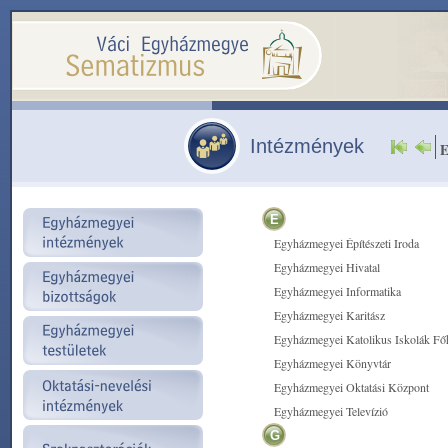
Intézmények
E
Egyházmegyei Építészeti Iroda
Egyházmegyei Hivatal
Egyházmegyei Informatika
Egyházmegyei Karitász
Egyházmegyei Katolikus Iskolák Fő
Egyházmegyei Könyvtár
Egyházmegyei Oktatási Központ
Egyházmegyei Televízió
G