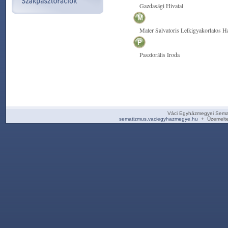
Gazdasági Hivatal
M
Mater Salvatoris Lelkigyakorlatos H
P
Pasztorális Iroda
Váci Egyházmegyei Sema
sematizmus.vaciegyhazmegye.hu
+ Üzemelte