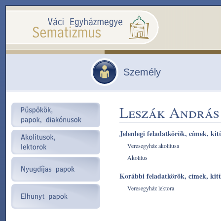
Személy
Leszák András
Jelenlegi feladatkörök, címek, kit
Veresegyház akolitusa
Akolitus
Korábbi feladatkörök, címek, kit
Veresegyház lektora