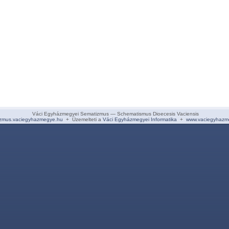
Váci Egyházmegyei Sematizmus — Schematismus Dioecesis Vaciensis
zmus.vaciegyhazmegye.hu
+ Üzemelteti a
Váci Egyházmegyei Informatika
+
www.vaciegyhazm