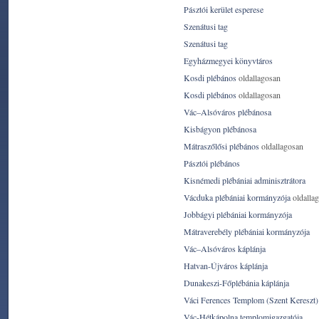
Pásztói kerület esperese
Szenátusi tag
Szenátusi tag
Egyházmegyei könyvtáros
Kosdi plébános
oldallagosan
Kosdi plébános
oldallagosan
Vác–Alsóváros plébánosa
Kisbágyon plébánosa
Mátraszőlősi plébános
oldallagosan
Pásztói plébános
Kisnémedi plébániai adminisztrátora
Vácduka plébániai kormányzója
oldalla
Jobbágyi plébániai kormányzója
Mátraverebély plébániai kormányzója
Vác–Alsóváros káplánja
Hatvan-Újváros káplánja
Dunakeszi-Főplébánia káplánja
Váci Ferences Templom (Szent Kereszt)
Vác-Hétkápolna templomigazgatója