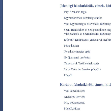
Jelenlegi feladatkörök, címek, kit
Papi Szenátus tagja
Egyháztörténeti Bizottság elnöke
Váci Egyházmegye Művészeti Bizottságá
Szent Rendekhez és Szolgálatokhoz Enge
Vizsgáztatók és Szemináriumi Bizottság 
Erdőkürt lelkipásztori ellátásával megbí
Pápai káplán
Tereskei címzetes apát
Gyűjteményi prefektus
Tanácsosok Testületének tagja
Sicca Veneria címzetes püspöke
Püspök
Korábbi feladatkörök, címek, kit
Váci segédpüspök
Általános helynök
Mb. irodaigazgató
Püspöki titkár