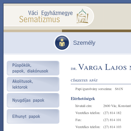
Személy
Varga Lajos 
dr.
címzetes apát
Papi igazolvány sorszáma:
S61N
Elérhetőségek
hivatali cím:
2600 Vác, Konstanti
Vezetékes telefon:
(27) 814 182
Fax:
(27) 814 101
Vezetékes telefon:
(27) 814 103