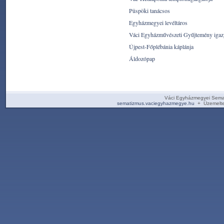
Püspöki tanácsos
Egyházmegyei levéltáros
Váci Egyházművészeti Gyűjtemény igaz
Újpest-Főplébánia káplánja
Áldozópap
Váci Egyházmegyei Sema
sematizmus.vaciegyhazmegye.hu
+ Üzemelte