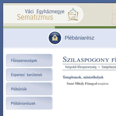
Plébániarész
Szilaspogony f
Nógrádi főesperesség
+
Salgótarjá
Templomok, misézőhelyek
Szent Mihály Főangyal
templom