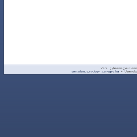
Váci Egyházmegyei Sema
sematizmus.vaciegyhazmegye.hu
+ Üzemelte