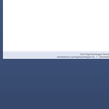
Váci Egyházmegyei Sema
sematizmus.vaciegyhazmegye.hu
+ Üzemelte