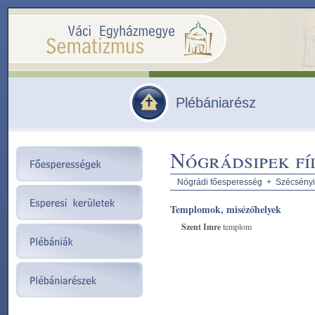
Plébániarész
Nógrádsipek fí
Nógrádi főesperesség
+
Szécsényi
Templomok, misézőhelyek
Szent Imre
templom