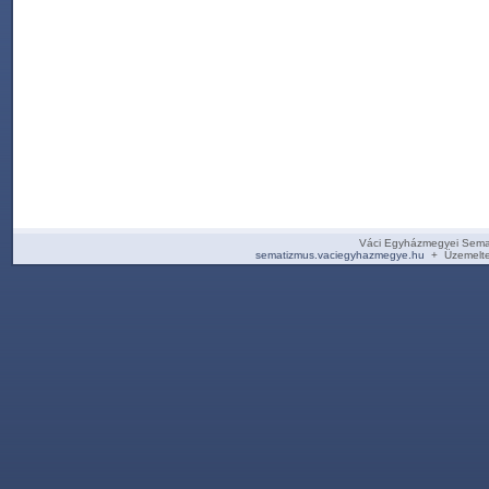
Váci Egyházmegyei Sema
sematizmus.vaciegyhazmegye.hu
+ Üzemelte