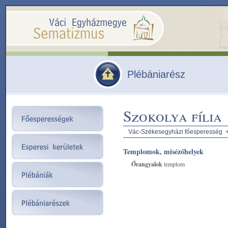
Plébániarész
Szokolya fília
Vác-Székesegyházi főesperesség
Templomok, misézőhelyek
Őrangyalok
templom