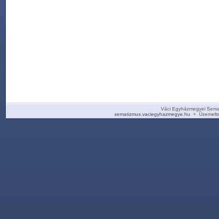
Váci Egyházmegyei Sema
sematizmus.vaciegyhazmegye.hu
+ Üzemelte