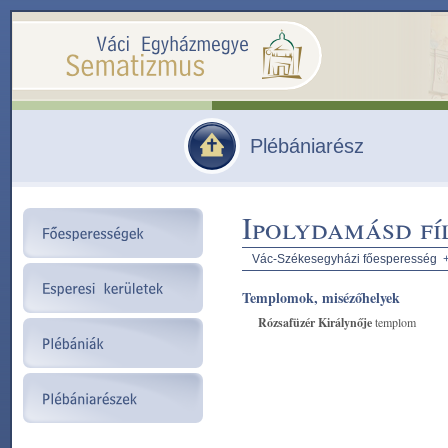
Plébániarész
Ipolydamásd fí
Vác-Székesegyházi főesperesség
Templomok, misézőhelyek
Rózsafüzér Királynője
templom