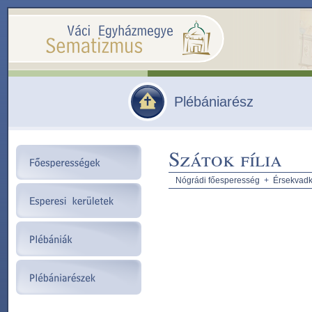
Plébániarész
Szátok fília
Nógrádi főesperesség
+
Érsekvadke