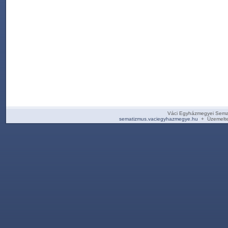
Váci Egyházmegyei Sema
sematizmus.vaciegyhazmegye.hu
+ Üzemelte