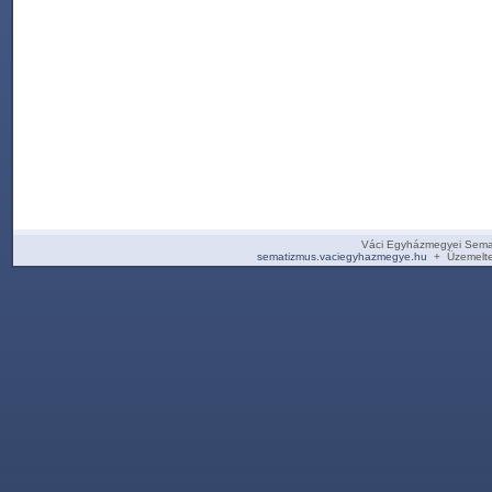
Váci Egyházmegyei Sema
sematizmus.vaciegyhazmegye.hu
+ Üzemelte