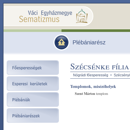
Plébániarész
Szécsénke fília
Nógrádi főesperesség
+
Szécsényi
Templomok, misézőhelyek
Szent Márton
templom