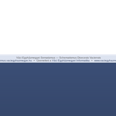
Váci Egyházmegyei Sematizmus — Schematismus Dioecesis Vaciensis
zmus.vaciegyhazmegye.hu
+ Üzemelteti a
Váci Egyházmegyei Informatika
+
www.vaciegyhazm