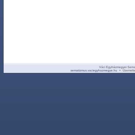
Váci Egyházmegyei Sema
sematizmus.vaciegyhazmegye.hu
+ Üzemelte