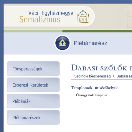
Plébániarész
Dabasi szőlők f
Szolnoki főesperesség
+
Dabasi es
Templomok, misézőhelyek
Őrangyalok
templom