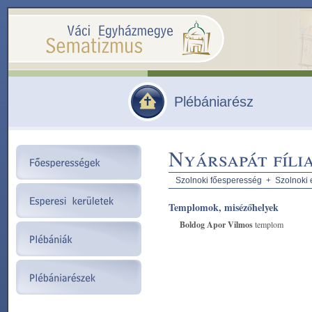
Plébániarész
Nyársapát fíli
Szolnoki főesperesség
+
Szolnoki 
Templomok, misézőhelyek
Boldog Apor Vilmos
templom