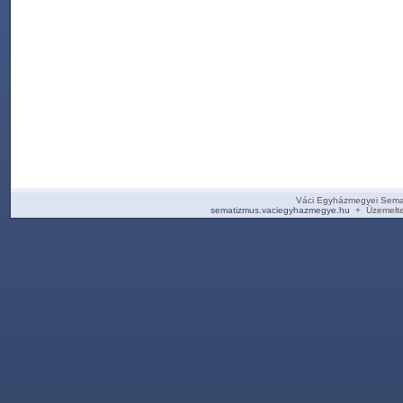
Váci Egyházmegyei Sema
sematizmus.vaciegyhazmegye.hu
+ Üzemelte