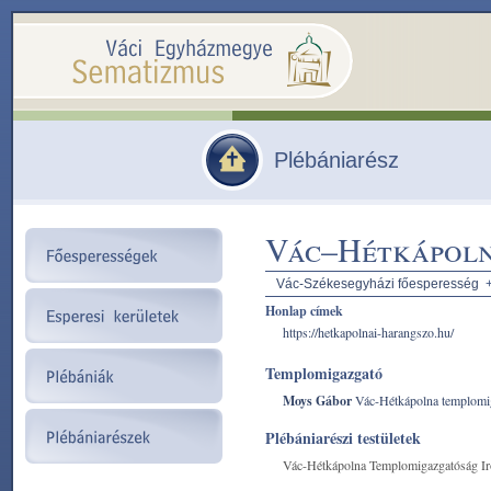
Plébániarész
Vác–Hétkápoln
Vác-Székesegyházi főesperesség
Honlap címek
https://hetkapolnai-harangszo.hu/
Templomigazgató
Moys Gábor
Vác-Hétkápolna templomi
Plébániarészi testületek
Vác-Hétkápolna Templomigazgatóság Ir