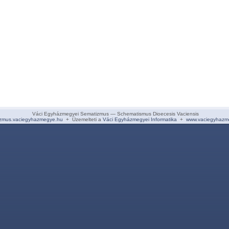
Váci Egyházmegyei Sematizmus — Schematismus Dioecesis Vaciensis
zmus.vaciegyhazmegye.hu
+ Üzemelteti a
Váci Egyházmegyei Informatika
+
www.vaciegyhazm