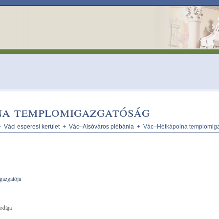
a templomigazgatóság
+
Váci esperesi kerület
+
Vác–Alsóváros plébánia
+ Vác–Hétkápolna templomig
gazgatója
odája