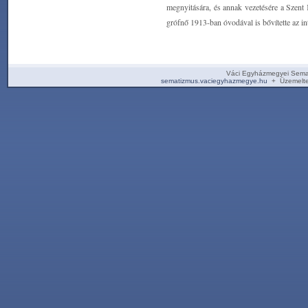
megnyitására, és annak vezetésére a Szent 
grófnő 1913-ban óvodával is bővítette az i
Váci Egyházmegyei Sema
sematizmus.vaciegyhazmegye.hu
+ Üzemelte