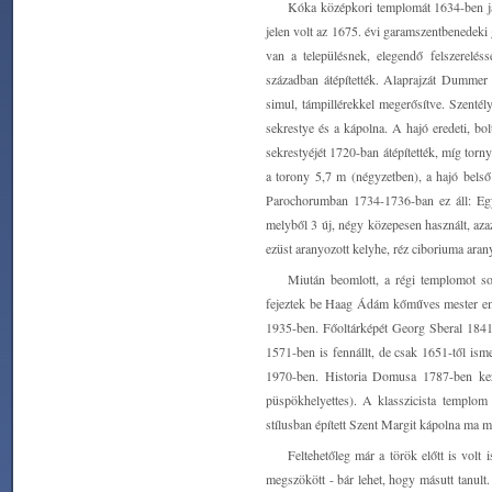
Kóka középkori templomát 1634-ben ja
jelen volt az 1675. évi garamszentbenedeki 
van a településnek, elegendő felszerelés
században átépítették. Alaprajzát Dummer
simul, támpillérekkel megerősítve. Szentél
sekrestye és a kápolna. A hajó eredeti, bo
sekrestyéjét 1720-ban átépítették, míg torn
a torony 5,7 m (négyzetben), a hajó bels
Parochorumban 1734-1736-ban ez áll: Egye
melyből 3 új, négy közepesen használt, azaz
ezüst aranyozott kelyhe, réz ciboriuma aran
Miután beomlott, a régi templomot so
fejeztek be Haag Ádám kőműves mester emb
1935-ben. Főoltárképét Georg Sberal 1841-b
1571-ben is fennállt, de csak 1651-től ism
1970-ben. Historia Domusa 1787-ben kez
püspökhelyettes). A klasszicista templom
stílusban épített Szent Margit kápolna ma 
Feltehetőleg már a török előtt is volt
megszökött - bár lehet, hogy másutt tanult.