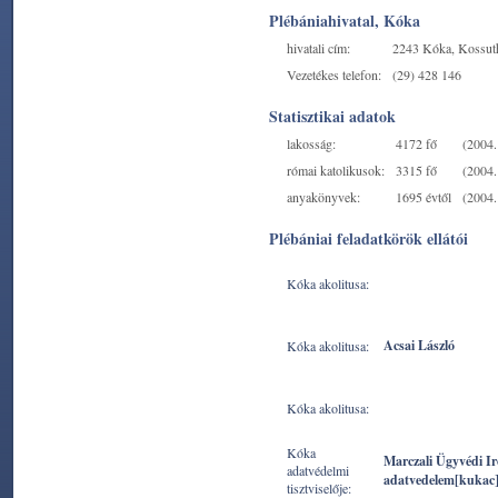
Plébániahivatal, Kóka
hivatali cím:
2243 Kóka, Kossuth
Vezetékes telefon:
(29) 428 146
Statisztikai adatok
lakosság:
4172 fő
(2004. 
római katolikusok:
3315 fő
(2004. 
anyakönyvek:
1695 évtől
(2004. 
Plébániai feladatkörök ellátói
Kóka akolitusa:
Acsai László
Kóka akolitusa:
Kóka akolitusa:
Kóka
Marczali Ügyvédi I
adatvédelmi
adatvedelem[kukac
tisztviselője: