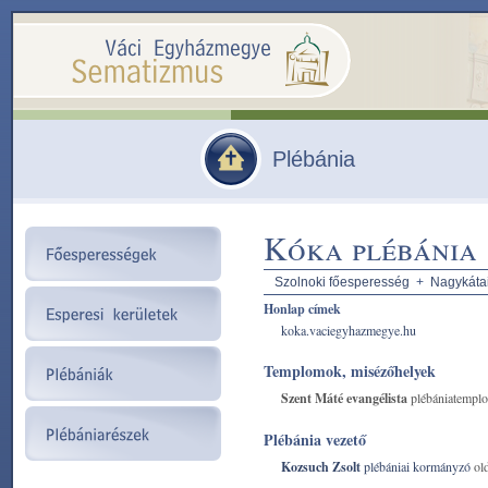
Plébánia
Kóka plébánia
Szolnoki főesperesség
+
Nagykátai
Honlap címek
koka.vaciegyhazmegye.hu
Templomok, misézőhelyek
Szent Máté evangélista
plébániatempl
Plébánia vezető
Kozsuch Zsolt
plébániai kormányzó
old