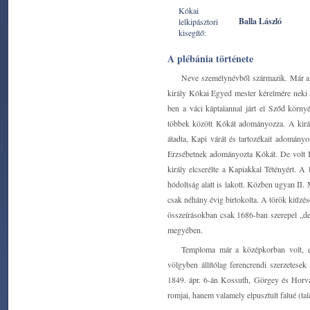
Kókai
Balla László
lelkipásztori
kisegítő:
A plébánia története
Neve személynévből származik. Már a t
király Kókai Egyed mester kérelmére neki a
ben a váci káptalannal járt el Sződ körn
többek között Kókát adományozza. A kirá
átadta, Kapi várát és tartozékait adomány
Erzsébetnek adományozta Kókát. De volt K
király elcserélte a Kapiakkal Tétényért. 
hódoltság alatt is lakott. Közben ugyan I
csak néhány évig birtokolta. A török kiűzé
összeírásokban csak 1686-ban szerepel „des
megyében.
Temploma már a középkorban volt, e 
völgyben állítólag ferencrendi szerzetesek
1849. ápr. 6-án Kossuth, Görgey és Horv
romjai, hanem valamely elpusztult falué (talá