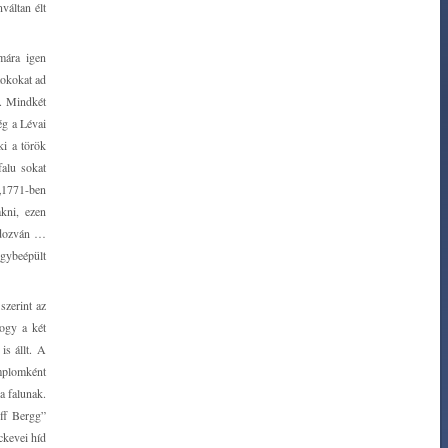
váltan élt
mára igen
tokokat ad
a. Mindkét
ég a Lévai
ki a török
alu sokat
 „1771-ben
kni, ezen
ordozván …
egybeépült
szerint az
hogy a két
is állt. A
emplomként
a falunak.
ff Bergg”
ckevei híd