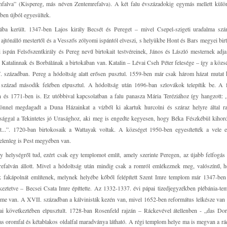
hfalva” (Kispereg, más néven Zentemrefalva). A két falu évszázadokig egymás mellett külön
ben újból egyesültek.
ába került. 1347-ben Lajos király Becsét és Pereget – mivel Csepel-szigeti uradalma szá
s ajtónálló mestertől és a Vesszős zólyomi ispántól elveszi, s helyükbe Hont és Bars megyei bir
 ispán Felsőszentkirály és Pereg nevű birtokait testvéreinek, János és László mesternek adj
 Katalinnak és Borbálának a birtokában van. Katalin – Lévai Cseh Péter felesége – így a közs
. században. Pereg a hódoltság alatt erősen pusztul. 1559-ben már csak három házat mutat 
század második felében elpusztul. A hódoltság után 1696-ban szlovákok telepítik be. A f
n és 1771-ben is. Ez utóbbival kapcsolatban a falu panasza Mária Teréziához így hangzott:
nnel megdagadt a Duna Házainkat a vízből ki akartuk hurcolni és száraz helyre által ra
ossággal a Tekintetes jó Urasághoz, aki meg is engedte kegyesen, hogy Béka Fészkébül kih
t...”. 1720-ban birtokosaik a Wattayak voltak. A községet 1950-ben egyesítették a vele 
elenleg is Pest megyében van.
 helységről tud, ezért csak egy templomot említ, amely szerinte Peregen, az újabb felfogás 
efalván állott. Mivel a hódoltság után mindig csak a romról emlékeznek meg, valószínű, 
 fakápolnát említenek, melynek helyébe kőből felépített Szent Imre templom már 1347-ben 
eztetve – Becsei Csata Imre építtette. Az 1332-1337. évi pápai tizedjegyzékben plébánia-t
lme van. A XVII. században a kálvinisták kezén van, mivel 1652-ben református lelkésze van 
 következtében elpusztult. 1728-ban Rosenfeld rajzán – Ráckevével átellenben - „das Dor
agas oromfal és kétablakos oldalfal maradványa látható. A régi templom helye ma is megvan a rá