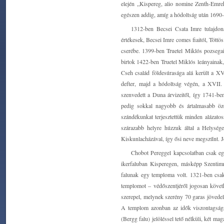
elején „Kispereg, alio nomine Zenth-Emre
egészen addig, amíg a hódoltság után 1690-
1312-ben Becsei Csata Imre tulajdon
értékesek, Becsei Imre comes fiaitól, Töttö
cserébe. 1399-ben Truetel Miklós pozsegai
birtok 1422-ben Truetel Miklós leányainak,
Cseh család földesúrasága alá került a XV
defter, majd a hódoltság végén, a XVII. 
szenvedett a Duna árvizeitől, így 1741-be
pedig sokkal nagyobb és ártalmasabb özö
szándékunkat terjesztettük minden alázat
szárazabb helyre húzzuk által a Helysége
Kiskunlacházával, így ősi neve megszűnt. J
Chobot Pereggel kapcsolatban csak egy
ikerfaluban Kisperegen, másképp Szentimr
falunak egy temploma volt. 1321-ben csak
templomot – védőszentjéről jogosan követk
szerepel, melynek szerény 70 garas jövede
A templom azonban az idők viszontagságai
(Bergg falu) jelöléssel tető nélküli, két m