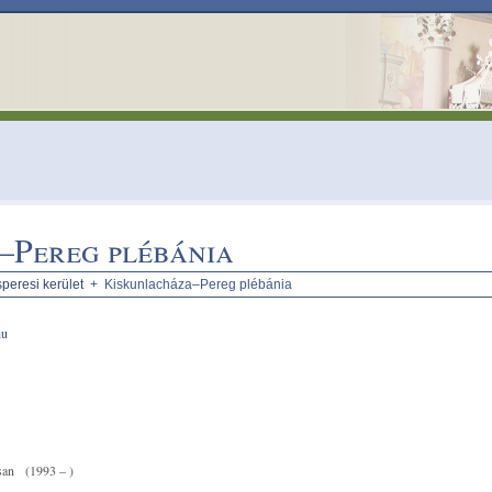
–Pereg plébánia
peresi kerület
+ Kiskunlacháza–Pereg plébánia
hu
san
(1993 – )