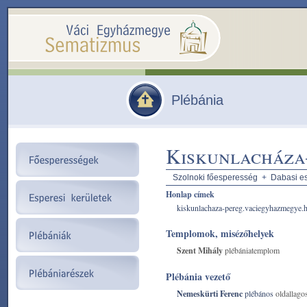
Plébánia
Kiskunlacháza
Szolnoki főesperesség
+
Dabasi es
Honlap címek
kiskunlachaza-pereg.vaciegyhazmegye.
Templomok, misézőhelyek
Szent Mihály
plébániatemplom
Plébánia vezető
Nemeskürti Ferenc
plébános
oldallago