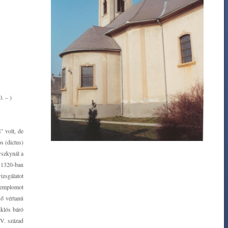
0. – )
” volt, de
s (dictus)
vszkynál a
. 1320-ban
izsgálatot
 templomot
ső vértanú
iklós báró
XV. század