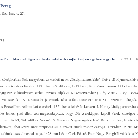
 Pereg
 Szt. Imre u. 27.
9.)
selője:
Marczali Ügyvédi Iroda: adatvedelem[kukac]vaciegyhazmegye.hu
(2022. III. 1
A középkorban Solt megyében, az eredeti neve: „Budymatheusfelde” illetve „Budymateusfalva
ek” (más néven Perek) - 1321 -ben, sőt előbb is, 1312-ben „Terra Perek” néven. 1315-ben Boo
Gyug Peruki birtokrészt Bechei Imrének adják el. A személynévhez (Budy Máté – Bugyi) Boro
va” szavak a XIII. századra jellemzők, tehát a falu létezését már a XIII. századra tehetjük
s Becsei Imrével birtokot cseréltek. 1321-ben a felhévízi konvent I. Károly király parancsára v
klós temesi gróf ellen, aki megakadályozta, hogy tőle csereképpen kapott Perek községbe
i Imre fiaitól, Töttöstől és Vesszőstől átveszi a Nagy-szigeten levő Becse birtokát, István el
irtokot, ahol Szent Imre temploma áll, s azokat allódiumához csatolja. 1399-ben Truetel M
Lászlónak ésés Jánosnak adja. 1428-ban Lévai Cseh Péteré. Ezen Nagy-Peregből válik ki a 