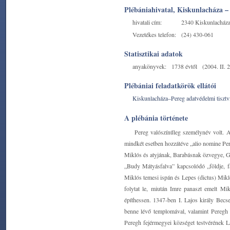
Plébániahivatal, Kiskunlacháza –
hivatali cím:
2340 Kiskunlacháza,
Vezetékes telefon:
(24) 430-061
Statisztikai adatok
anyakönyvek:
1738 évtől
(2004. II. 2
Plébániai feladatkörök ellátói
Kiskunlacháza–Pereg adatvédelmi tisztvi
A plébánia története
Pereg valószínűleg személynév volt. 
mindkét esetben hozzátéve „alio nomine Per
Miklós és atyjának, Barabásnak özvegye, 
„Budy Mátyásfalva” kapcsolódó „földje, fal
Miklós temesi ispán és Lepes (dictus) Mikló
folytat le, miután Imre panaszt emelt Mi
építhessen. 1347-ben I. Lajos király Becse
benne lévő templomával, valamint Peregh b
Peregh fejérmegyei községet testvérének 