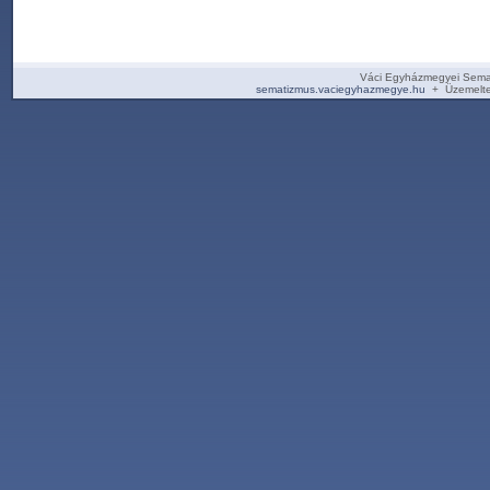
Váci Egyházmegyei Sema
sematizmus.vaciegyhazmegye.hu
+ Üzemelte