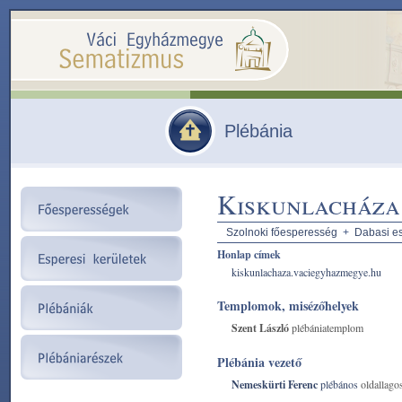
Plébánia
Kiskunlacháza
Szolnoki főesperesség
+
Dabasi es
Honlap címek
kiskunlachaza.vaciegyhazmegye.hu
Templomok, misézőhelyek
Szent László
plébániatemplom
Plébánia vezető
Nemeskürti Ferenc
plébános
oldallago