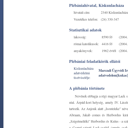
Plébániahivatal, Kiskunlacháza
hivatali cím:
2340 Kiskunlacháza
Vezetékes telefon:
(24) 330-347
Statisztikai adatok
lakosság:
8590 fő
(2004. 
római katolikusok:
4416 fő
(2004. 
anyakönyvek:
1962 évtől
(2004. 
Plébániai feladatkörök ellátói
Kiskunlacháza
Marczali Ügyvédi I
adatvédelmi
adatvedelem[kukac
tisztviselője:
A plébánia története
Nevének előtagja a régi magyar Lack sz
utal. Árpád-kori helység, amely IV. Lászl
tartozik. Az Anjouk alatt „Isouteleke” néve
Abraam, Jakab comes és Herbordus király
„Szigetmelléki” Herbordus és Kulus - a szá
a Csepel-szigeti Lack-család (amely cs