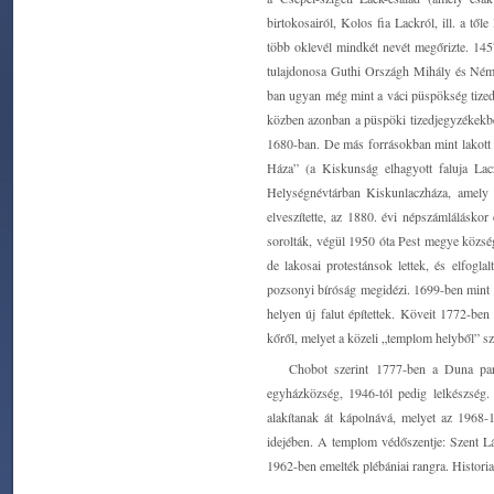
birtokosairól, Kolos fia Lackról, ill. a t
több oklevél mindkét nevét megőrizte. 145
tulajdonosa Guthi Országh Mihály és Néma
ban ugyan még mint a váci püspökség tizedf
közben azonban a püspöki tizedjegyzékekbe
1680-ban. De más forrásokban mint lakott
Háza” (a Kiskunság elhagyott faluja Lac
Helységnévtárban Kiskunlaczháza, amely n
elveszítette, az 1880. évi népszámlálásko
sorolták, végül 1950 óta Pest megye közs
de lakosai protestánsok lettek, és elfogl
pozsonyi bíróság megidézi. 1699-ben mint ö
helyen új falut építettek. Köveit 1772-b
kőről, melyet a közeli „templom helyből” sze
Chobot szerint 1777-ben a Duna par
egyházközség, 1946-tól pedig lelkészség.
alakítanak át kápolnává, melyet az 1968-
idejében. A templom védőszentje: Szent Lá
1962-ben emelték plébániai rangra. Histori