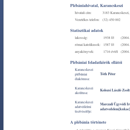
Plébániahivatal, Karancskeszi
hivatali cím:
3183 Karancskeszi, 
Vezetékes telefon:
(32) 450 002
Statisztikai adatok
lakosság:
1938 fő
(2004. 
római katolikusok:
1587 fő
(2004. 
anyakönyvek:
1716 évtől
(2004. 
Plébániai feladatkörök ellátói
Karancskeszi
Tóth Péter
plébániai
diakónusa:
Karancskeszi
Kolozsi László Zsolt
akolitusa:
Karancskeszi
Marczali Ügyvédi I
adatvédelmi
adatvedelem[kukac
tisztviselője:
A plébánia története