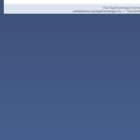
Váci Egyházmegyei Sema
sematizmus.vaciegyhazmegye.hu
+ Üzemelte