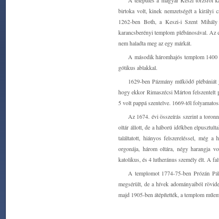
A település a magyar Keszi törzsről k
birtoka volt, kinek nemzetségét a királyi 
1262-ben Both, a Keszi-i Szent Mihály t
karancsberényi templom plébánosával. Az e
nem haladta meg az egy márkát.
A második háromhajós templom 1400 körü
gótikus ablakkal.
1629-ben Pázmány működő plébániát je
hogy ekkor Rimaszécsi Márton felszentelt p
5 volt pappá szentelve. 1669-től folyamatos
Az 1674. évi összeírás szerint a toronn
oltár állott, de a háború időkben elpusztul
találtatott, hiányos felszereléssel, még a
orgonája, három oltára, négy harangja vol
katolikus, és 4 lutheránus személy élt. A 
A templomot 1774-75-ben Prózán Pál 
megsérült, de a hívek adományaiból rövidese
majd 1905-ben átépítették, a templom műem