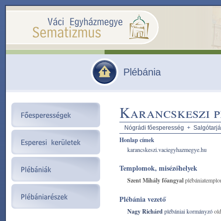
Plébánia
Karancskeszi p
Nógrádi főesperesség
+
Salgótarjá
Honlap címek
karancskeszi.vaciegyhazmegye.hu
Templomok, misézőhelyek
Szent Mihály főangyal
plébániatempl
Plébánia vezető
Nagy Richárd
plébániai kormányzó
old