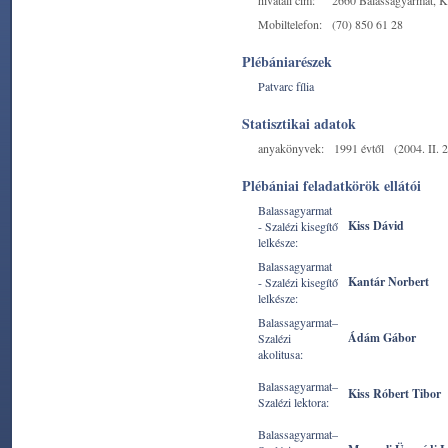
hivatali cím:
2660 Balassagyarmat, Ko
Mobiltelefon:
(70) 850 61 28
Plébániarészek
Patvarc fília
Statisztikai adatok
anyakönyvek:
1991 évtől
(2004. II. 2
Plébániai feladatkörök ellátói
Balassagyarmat
Kiss Dávid
- Szalézi kisegítő
lelkésze:
Balassagyarmat
Kantár Norbert
- Szalézi kisegítő
lelkésze:
Balassagyarmat–
Ádám Gábor
Szalézi
akolitusa:
Balassagyarmat–
Kiss Róbert Tibor
Szalézi lektora:
Balassagyarmat–