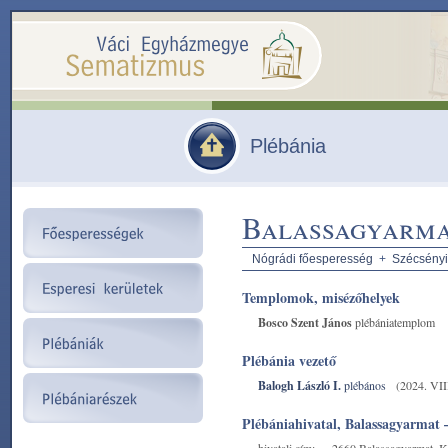
Plébánia
Balassagyarma
Nógrádi főesperesség
+
Szécsényi
Templomok, misézőhelyek
Bosco Szent János
plébániatemplom
Plébánia vezető
Balogh László I.
plébános
(2024. VIII
Plébániahivatal, Balassagyarmat –