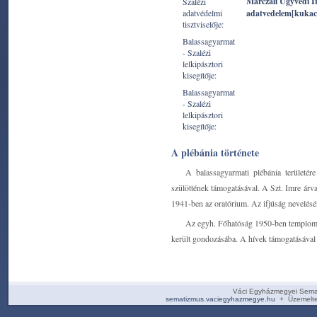
Marczali Ügyvédi I
Szalézi
adatvédelmi
adatvedelem[kukac
tisztviselője:
Balassagyarmat
- Szalézi
lelkipásztori
kisegítője:
Balassagyarmat
- Szalézi
lelkipásztori
kisegítője:
A plébánia története
A balassagyarmati plébánia területére
szülöttének támogatásával. A Szt. Imre árva
1941-ben az oratórium. Az ifjúság nevelésén
Az egyh. Főhatóság 1950-ben templomiga
került gondozásába. A hívek támogatásával 
Váci Egyházmegyei Sema
sematizmus.vaciegyhazmegye.hu
+ Üzemelte