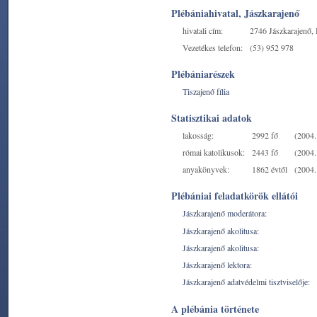
Plébániahivatal, Jászkarajenő
hivatali cím:
2746 Jászkarajenő, 
Vezetékes telefon:
(53) 952 978
Plébániarészek
Tiszajenő fília
Statisztikai adatok
lakosság:
2992 fő
(2004. 
római katolikusok:
2443 fő
(2004. 
anyakönyvek:
1862 évtől
(2004. 
Plébániai feladatkörök ellátói
Jászkarajenő moderátora:
Jászkarajenő akolitusa:
Jászkarajenő akolitusa:
Jászkarajenő lektora:
Jászkarajenő adatvédelmi tisztviselője:
A plébánia története