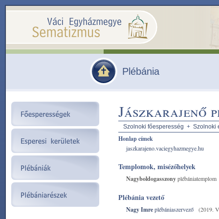
Plébánia
Jászkarajenő p
Szolnoki főesperesség
+
Szolnoki 
Honlap címek
jaszkarajeno.vaciegyhazmegye.hu
Templomok, misézőhelyek
Nagyboldogasszony
plébániatemplom
Plébánia vezető
Nagy Imre
plébániaszervező
(2019. VI