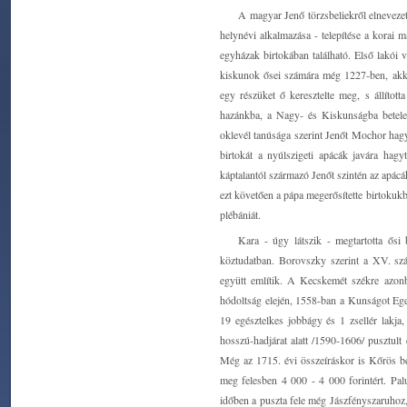
A magyar Jenő törzsbeliekről elnevezet
helynévi alkalmazása - telepítése a korai 
egyházak birtokában található. Első lakói 
kiskunok ősei számára még 1227-ben, akko
egy részüket ő keresztelte meg, s állítot
hazánkba, a Nagy- és Kiskunságba betelep
oklevél tanúsága szerint Jenőt Mochor hagy
birtokát a nyúlszigeti apácák javára hag
káptalantól származó Jenőt szintén az apácá
ezt követően a pápa megerősítette birtoku
plébániát.
Kara - úgy látszik - megtartotta ősi
köztudatban. Borovszky szerint a XV. sz
együtt említik. A Kecskemét székre azo
hódoltság elején, 1558-ban a Kunságot Eger
19 egésztelkes jobbágy és 1 zsellér lakja
hosszú-hadjárat alatt /1590-1606/ pusztult
Még az 1715. évi összeíráskor is Kőrös bé
meg felesben 4 000 - 4 000 forintért. Pa
időben a puszta fele még Jászfényszaruhoz,