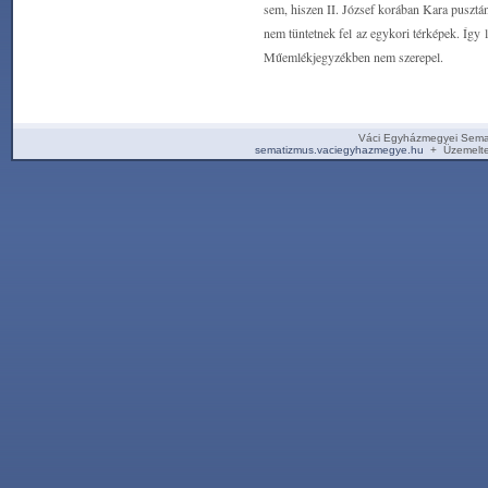
sem, hiszen II. József korában Kara pusztá
nem tüntetnek fel az egykori térképek. Így 
Műemlékjegyzékben nem szerepel.
Váci Egyházmegyei Sema
sematizmus.vaciegyhazmegye.hu
+ Üzemelte