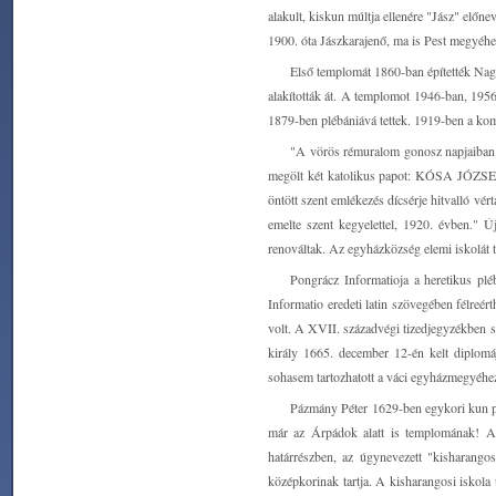
alakult, kiskun múltja ellenére "Jász" elő
1900. óta Jászkarajenő, ma is Pest megyéhe
Első templomát 1860-ban építették Nagy
alakították át. A templomot 1946-ban, 1956
1879-ben plébániává tettek. 1919-ben a komm
"A vörös rémuralom gonosz napjaiban: 
megölt két katolikus papot: KÓSA JÓZSEF
öntött szent emlékezés dícsérje hitvalló vé
emelte szent kegyelettel, 1920. évben." 
renováltak. Az egyházközség elemi iskolát t
Pongrácz Informatioja a heretikus plé
Informatio eredeti latin szövegében félreé
volt. A XVII. századvégi tizedjegyzékben s
király 1665. december 12-én kelt diplom
sohasem tartozhatott a váci egyházmegyéhe
Pázmány Péter 1629-ben egykori kun plé
már az Árpádok alatt is templomának! A 
határrészben, az úgynevezett "kisharango
középkorinak tartja. A kisharangosi iskola