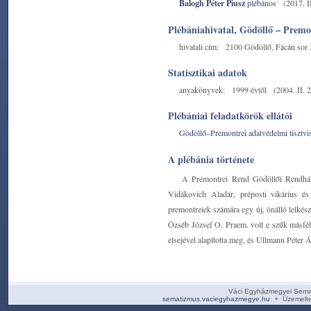
Balogh Péter Piusz
plébános
(2017. II
Plébániahivatal, Gödöllő – Premo
hivatali cím:
2100 Gödöllő, Fácán sor 
Statisztikai adatok
anyakönyvek:
1999 évtől
(2004. II. 2
Plébániai feladatkörök ellátói
Gödöllő–Premontrei adatvédelmi tisztvis
A plébánia története
A Premontrei Rend Gödöllői Rendháza
Vidákovich Aladár, préposti vikárius és 
premontreiek számára egy új, önálló lelkés
Özséb József O. Praem. volt e szűk másfél
elsejével alapította meg, és Ullmann Péter 
Váci Egyházmegyei Sema
sematizmus.vaciegyhazmegye.hu
+ Üzemelte