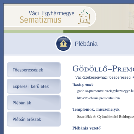
Plébánia
Gödöllő–Premo
Vác-Székesegyházi főesperesség
Honlap címek
godollo-premontrei.vaciegyhazmegye.h
https://plebania.premontrei.hu/
Templomok, misézőhelyek
Szentlélek és Gyümölcsoltó Boldogas
Plébánia vezető