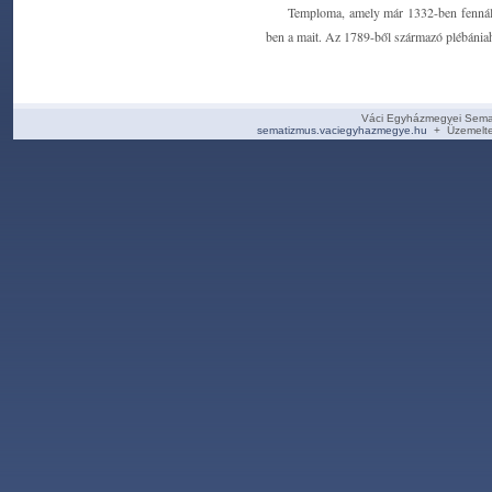
Temploma, amely már 1332-ben fennállt,
ben a mait. Az 1789-ből származó plébánia
Váci Egyházmegyei Sema
sematizmus.vaciegyhazmegye.hu
+ Üzemelte