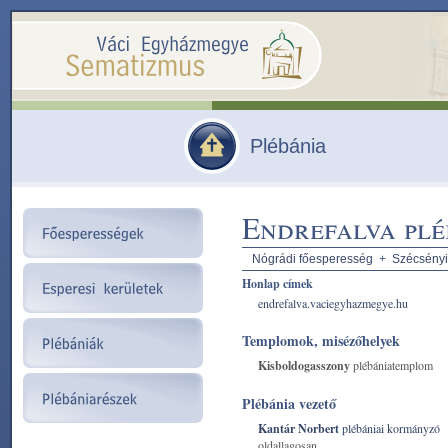
Plébánia
Endrefalva plé
Nógrádi főesperesség
+
Szécsényi
Honlap címek
endrefalva.vaciegyhazmegye.hu
Templomok, misézőhelyek
Kisboldogasszony
plébániatemplom
Plébánia vezető
Kantár Norbert
plébániai kormányzó
oldallagosan