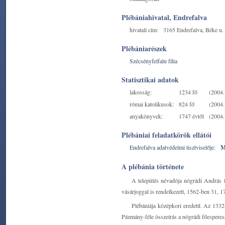
Plébániahivatal, Endrefalva
hivatali cím:
3165 Endrefalva, Béke u.
Plébániarészek
Szécsényfelfalu fília
Statisztikai adatok
lakosság:
1234 fő
(2004. 
római katolikusok:
824 fő
(2004. 
anyakönyvek:
1747 évtől
(2004. 
Plébániai feladatkörök ellátói
Endrefalva adatvédelmi tisztviselője:
M
A plébánia története
A település névadója nógrádi András f
vásárjoggal is rendelkezett, 1562-ben 31, 1
Plébániája középkori eredetű. Az 1332
Pázmány-féle összeírás a nógrádi főesperess