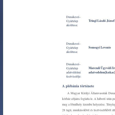
Dunakeszi–
Tringl László József
Gyártelep
akolitusa:
Dunakeszi–
Somogyi Levente
Gyártelep
akolitusa:
Dunakeszi–
Marczali Ügyvédi I
Gyártelep
adatvédelmi
adatvedelem[kukac
tisztviselője:
A plébánia története
A Magyar Királyi Államvasutak Dunake
kórház céljaira foglalta le. A háború után 
meg a főműhely üzembe helyezése. Ténylege
28 tagú, munkásokból és tisztviselőkből ál