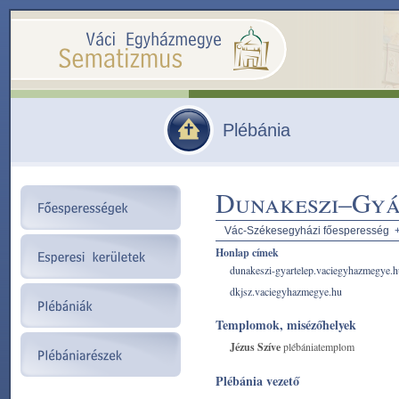
Plébánia
Dunakeszi–Gyá
Vác-Székesegyházi főesperesség
Honlap címek
dunakeszi-gyartelep.vaciegyhazmegye.h
dkjsz.vaciegyhazmegye.hu
Templomok, misézőhelyek
Jézus Szíve
plébániatemplom
Plébánia vezető