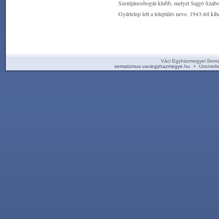
Szentjánosbogár-klubb, melyet Sajgó Szabol
Gyártelep lett a település neve. 1943-tól ki
Váci Egyházmegyei Sema
sematizmus.vaciegyhazmegye.hu
+ Üzemelte