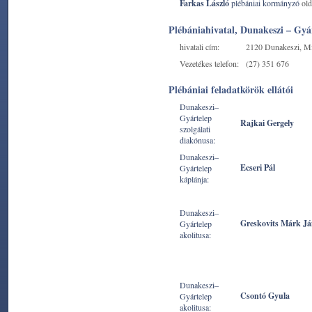
Farkas László
plébániai kormányzó
old
Plébániahivatal, Dunakeszi – Gyá
hivatali cím:
2120 Dunakeszi, Mi
Vezetékes telefon:
(27) 351 676
Plébániai feladatkörök ellátói
Dunakeszi–
Gyártelep
Rajkai Gergely
szolgálati
diakónusa:
Dunakeszi–
Ecseri Pál
Gyártelep
káplánja:
Dunakeszi–
Greskovits Márk Já
Gyártelep
akolitusa:
Dunakeszi–
Csontó Gyula
Gyártelep
akolitusa: