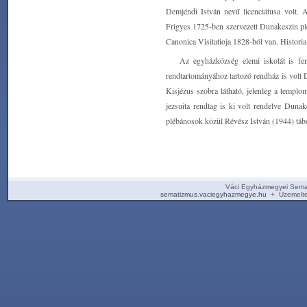
Demjéndi István nevű licenciátusa volt. 
Frigyes 1725-ben szervezett Dunakeszin pléb
Canonica Visitatioja 1828-ból van. Histor
Az egyházközség elemi iskolát is fen
rendtartományához tartozó rendház is volt 
Kisjézus szobra látható, jelenleg a templo
jezsuita rendtag is ki volt rendelve Dun
plébánosok közül Révész István (1944) tábo
Váci Egyházmegyei Sema
sematizmus.vaciegyhazmegye.hu
+ Üzemelte