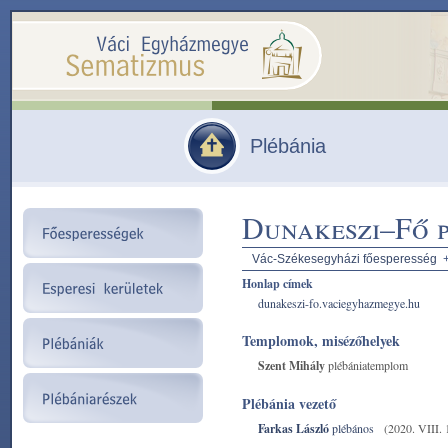
Plébánia
Dunakeszi–Fő 
Vác-Székesegyházi főesperesség
Honlap címek
dunakeszi-fo.vaciegyhazmegye.hu
Templomok, misézőhelyek
Szent Mihály
plébániatemplom
Plébánia vezető
Farkas László
plébános
(2020. VIII. 1