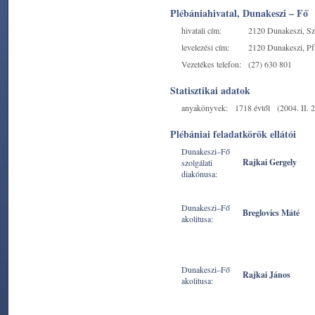
Plébániahivatal, Dunakeszi – Fő
hivatali cím:
2120 Dunakeszi, Sze
levelezési cím:
2120 Dunakeszi, Pf.
Vezetékes telefon:
(27) 630 801
Statisztikai adatok
anyakönyvek:
1718 évtől
(2004. II. 2
Plébániai feladatkörök ellátói
Dunakeszi–Fő
Rajkai Gergely
szolgálati
diakónusa:
Dunakeszi–Fő
Breglovics Máté
akolitusa:
Dunakeszi–Fő
Rajkai János
akolitusa: