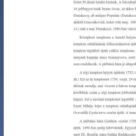
forint 50 dénár tizedet fizetnek. A felszaba
18 jobbágyot írnak benne össze, az akkor ku
Dunakeszy, ab antiquo Populata (Dunakeszi k
akiktől Grassalkovich Antal vette meg. 188
14.) már a mai: Dunakeszi. 1980-ban városi
Középkori temploma a temető helyén á
templom oldalfalainak felhasználásával é
templom tégláiból épült szűkös temploma va
melynek kuppája nincs bearanyozva, ezért 
nem rendelkezik. A plébánia háza jó állapot
A régi templom helyén építtette 1752-
áll.) Ezt az új templomot 1756. szept. 29
állónak mondja, ami viszont a három temp
későbbiek során a régi templom jobboldali
képezi. Ezt a mostani templomot legutóbb 1
Szent Mihály képe a templom oldalhajójáb
Oszvaldik Gyula terve szerint épült. A temet
A plébánia háza Genthon szerint 1756
épült, 1890-ben pedig kibővítették. Egyese
mert IX. Bonifác pápa bullája Budakeszire