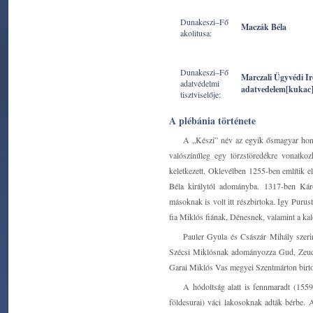
Dunakeszi–Fő
Maczák Béla
akolitusa:
Dunakeszi–Fő
Marczali Ügyvédi I
adatvédelmi
adatvedelem[kukac
tisztviselője:
A plébánia története
A „Készi” név az egyik ősmagyar honfo
valószínűleg egy törzstöredékre vonatkoz
keletkezett. Oklevélben 1255-ben említik
Béla királytól adományba. 1317-ben Káro
másoknak is volt itt részbirtoka. Így Pur
fia Miklós fiának, Dénesnek, valamint a kal
Pauler Gyula és Császár Mihály szeri
Szécsi Miklósnak adományozza Gud, Zeud,
Garai Miklós Vas megyei Szentmárton birto
A hódoltság alatt is fennmaradt (155
földesurai) váci lakosoknak adták bérbe. 