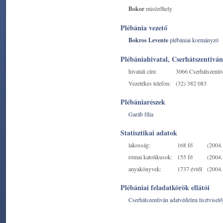
Bokor
misézőhely
Plébánia vezető
Bokros Levente
plébániai kormányzó
Plébániahivatal, Cserhátszentiván
hivatali cím:
3066 Cserhátszentiv
Vezetékes telefon:
(32) 382 083
Plébániarészek
Garáb fília
Statisztikai adatok
lakosság:
168 fő
(2004. 
római katolikusok:
155 fő
(2004. 
anyakönyvek:
1737 évtől
(2004. 
Plébániai feladatkörök ellátói
Cserhátszentiván adatvédelmi tisztviselő