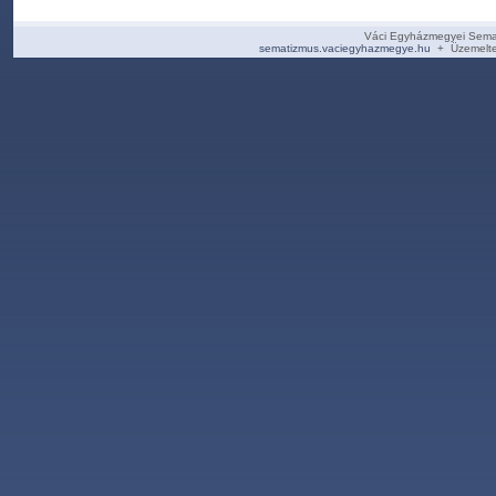
Váci Egyházmegyei Sema
sematizmus.vaciegyhazmegye.hu
+ Üzemelte