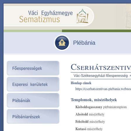
Plébánia
Cserhátszentiv
Vác-Székesegyházi főesperesség
Honlap címek
https://cserhatszentivan-plebania.webno
Templomok, misézőhelyek
Kisboldogasszony
plébániatemplom
Alsótold
misézőhely
Felsőtold
misézőhely
Kutasó
misézőhely