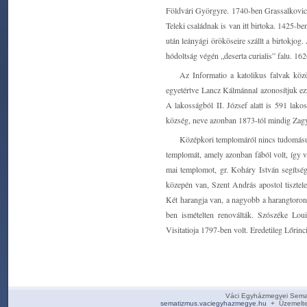
Földvári Györgyre. 1740-ben Grassalkovich 
Teleki családnak is van itt birtoka. 1425-b
után leányági örököseire szállt a birtokjog
hódoltság végén „deserta curialis” falu. 162
Az Informatio a katolikus falvak közö
egyetértve Lancz Kálmánnal azonosítjuk ezz
A lakosságból II. József alatt is 591 lako
község, neve azonban 1873-tól mindig Zag
Középkori templomáról nincs tudomásunk.
templomát, amely azonban fából volt, így v
mai templomot, gr. Koháry István segítsé
közepén van, Szent András apostol tisztelet
Két harangja van, a nagyobb a harangtoron
ben ismételten renoválták. Szószéke Lou
Visitatioja 1797-ben volt. Eredetileg Lőrinci
Váci Egyházmegyei Sema
sematizmus.vaciegyhazmegye.hu
+ Üzemelte