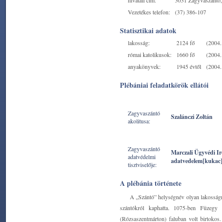
hivatali cím:
3031 Zagyvaszántó, 
Vezetékes telefon:
(37) 386-107
Statisztikai adatok
lakosság:
2124 fő
(2004. 
római katolikusok:
1660 fő
(2004. 
anyakönyvek:
1945 évtől
(2004. 
Plébániai feladatkörök ellátói
Zagyvaszántó
Szalánczi Zoltán
akolitusa:
Zagyvaszántó
Marczali Ügyvédi I
adatvédelmi
adatvedelem[kukac
tisztviselője:
A plébánia története
A „Szántó” helységnév olyan lakosságr
szántókról kaphatta. 1075-ben Füzegy 
(Rózsaszentmárton) faluban volt birtokos