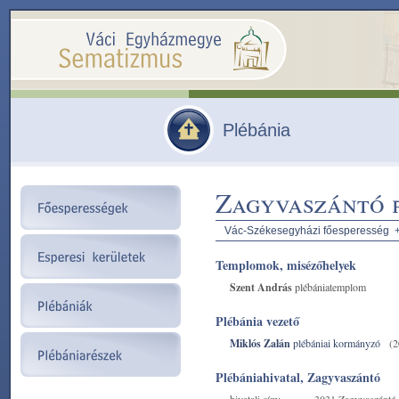
Plébánia
Zagyvaszántó 
Vác-Székesegyházi főesperesség
Templomok, misézőhelyek
Szent András
plébániatemplom
Plébánia vezető
Miklós Zalán
plébániai kormányzó
(2
Plébániahivatal, Zagyvaszántó