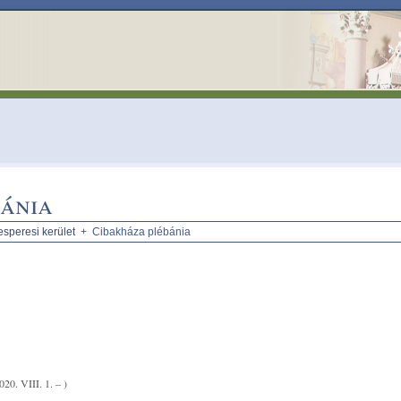
bánia
esperesi kerület
+ Cibakháza plébánia
020. VIII. 1. – )