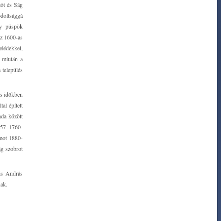
zöt és Ság
ódoltsággá
zy püspök
az 1600-as
elédekkel,
, miután a
 település
ús időkben
al épített
nda között
1757‒1760-
omot 1880-
ág szobrot
Kis András
nak.