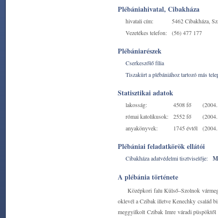
Plébániahivatal, Cibakháza
hivatali cím:
5462 Cibakháza, Sza
Vezetékes telefon:
(56) 477 177
Plébániarészek
Cserkeszőlő fília
Tiszakürt a plébániához tartozó más tele
Statisztikai adatok
lakosság:
4508 fő
(2004. 
római katolikusok:
2552 fő
(2004. 
anyakönyvek:
1745 évtől
(2004. 
Plébániai feladatkörök ellátói
Cibakháza adatvédelmi tisztviselője:
M
A plébánia története
Középkori falu Külső‒Szolnok vármegyé
oklevél a Czibak illetve Kenechky család b
meggyilkolt Czibak Imre váradi püspöktől s