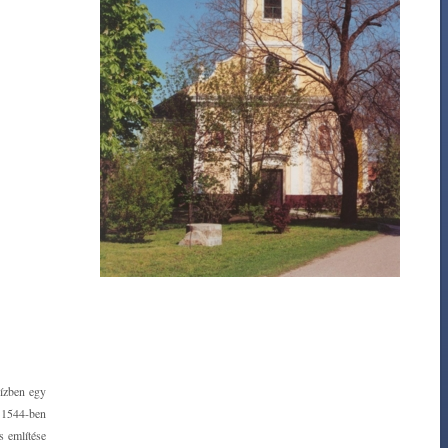
 ízben egy
z 1544-ben
s említése