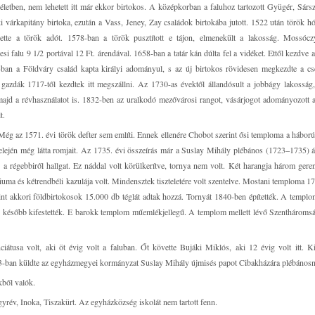
letben, nem lehetett itt már ekkor birtokos. A középkorban a faluhoz tartozott Gyügér, Sárs
várkapitány birtoka, ezután a Vass, Jeney, Zay családok birtokába jutott. 1522 után török h
ette a török adót. 1578-ban a török pusztított e tájon, elmenekült a lakosság. Mossóc
falu 9 1/2 portával 12 Ft. árendával. 1658-ban a tatár kán dúlta fel a vidéket. Ettől kezdve 
-ban a Földváry család kapta királyi adományul, s az új birtokos rövidesen megkezdte a cs
es gazdák 1717-től kezdtek itt megszállni. Az 1730-as évektől állandósult a jobbágy lakosság
majd a révhasználatot is. 1832-ben az uralkodó mezővárosi rangot, vásárjogot adományozott a
t.
 az 1571. évi török defter sem említi. Ennek ellenére Chobot szerint ősi temploma a hábor
 elején még látta romjait. Az 1735. évi összeírás már a Suslay Mihály plébános (1723‒1735) ált
 a régebbiről hallgat. Ez náddal volt körülkerítve, tornya nem volt. Két harangja három gere
riuma és kétrendbéli kazulája volt. Mindensztek tiszteletére volt szentelve. Mostani temploma 
nt akkori földbirtokosok 15.000 db téglát adtak hozzá. Tornyát 1840-ben építették. A templ
s később kifestették. E barokk templom műemlékjellegű. A templom mellett lévő Szenthároms
iátusa volt, aki öt évig volt a faluban. Őt követte Bujáki Miklós, aki 12 évig volt itt. 
23-ban küldte az egyházmegyei kormányzat Suslay Mihály újmisés papot Cibakházára plébános
kből valók.
gyrév, Inoka, Tiszakürt. Az egyházközség iskolát nem tartott fenn.