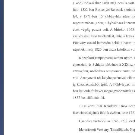
(1465) időszakában talán még nem is volt é
falu. 1522-ben Bessenyei Benedek szolnoki 
lett, s 1571-ben 15 jobbágyház népe fiz
regestrumában (1580) Chybakhaza köznemesi 
évek végéig puszta volt. A birtokot 1693
zsellérekkel való betelepítést, míg a telk
Földváry család bérbeadta nekik a határt, 
népének, mely 1826-ban tiszta katolikus vol
Középkori templomáról semmi nyom. Még
elpusztult, és Schidlik plébános a XIX.sz.
vályogfalu, nádfedeles templomot említ, de
volt. Aranyozott réz kelyhe paténával, cibo
ig közadakozásból épült. A Földváryak, mi
ban két oldalfülkével megnagyobbították é
1837-ben állították fel.
1700 körül már Kenderes János licenc
licenciátusságának ötödik évében, azaz 17
Canonica visitatio-i az 1745, 1777. éve
Ide tartozott Vezseny, Tiszaföldvár, Na