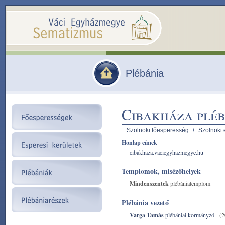
Plébánia
Cibakháza plé
Szolnoki főesperesség
+
Szolnoki 
Honlap címek
cibakhaza.vaciegyhazmegye.hu
Templomok, misézőhelyek
Mindenszentek
plébániatemplom
Plébánia vezető
Varga Tamás
plébániai kormányzó
(2