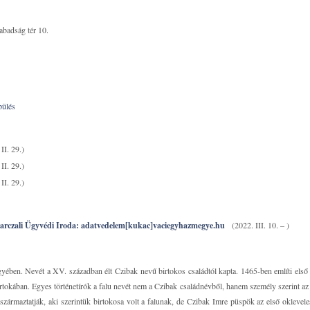
badság tér 10.
pülés
II. 29.)
II. 29.)
II. 29.)
arczali Ügyvédi Iroda: adatvedelem[kukac]vaciegyhazmegye.hu
(2022. III. 10. – )
ben. Nevét a XV. században élt Czibak nevű birtokos családtól kapta. 1465-ben említi első
irtokában. Egyes történetírók a falu nevét nem a Czibak családnévből, hanem személy szerint a
zármaztatják, aki szerintük birtokosa volt a falunak, de Czibak Imre püspök az első oklevele