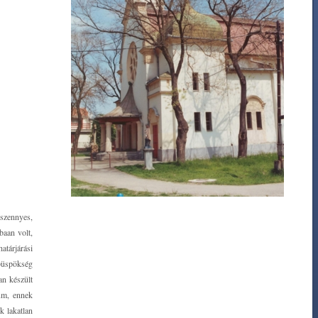
"szennyes,
baan volt,
atárjárási
 püspökség
an készült
um, ennek
k lakatlan