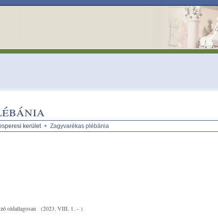
lébánia
esperesi kerület
+ Zagyvarékas plébánia
yzó
oldallagosan
(2023. VIII. 1. – )