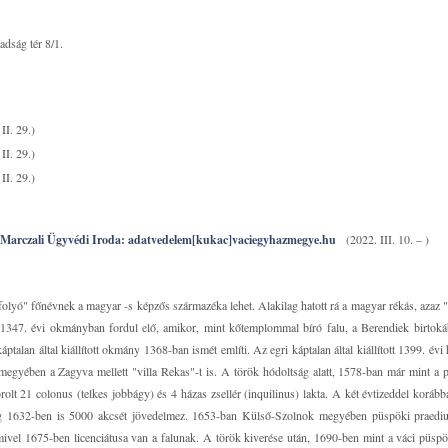
dság tér 8/1.
II. 29.)
II. 29.)
II. 29.)
Marczali Ügyvédi Iroda: adatvedelem[kukac]vaciegyhazmegye.hu
(2022. III. 10. – )
folyó" főnévnek a magyar -s képzős származéka lehet. Alakilag hatott rá a magyar rékás, azaz 
1347. évi okmányban fordul elő, amikor, mint kőtemplommal bíró falu, a Berendiek birtoká
lan által kiállított okmány 1368-ban ismét említi. Az egri káptalan által kiállított 1399. évi h
egyében a Zagyva mellett "villa Rekas"-t is. A török hódoltság alatt, 1578-ban már mint a
orolt 21 colonus (telkes jobbágy) és 4 házas zsellér (inquilinus) lakta. A két évtizeddel korább
még 1632-ben is 5000 akcsét jövedelmez. 1653-ban Külső-Szolnok megyében püspöki praedi
, mivel 1675-ben licenciátusa van a falunak. A török kiverése után, 1690-ben mint a váci püspö