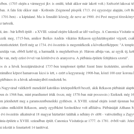
ében. (1703 elején a vármegyei jkv. is említi, tehát akkor már lakott volt.) Szétszórt lakosai t
ban. A falu fele ekkor már - Kollonits Zsigmond püspök 1713. évi egyezsége alapján, (sőt 
1701-ben) - a káptalané. Ma is fennálló község, de neve az 1900. évi Pest megyei törzsköny
 tartozik.
i, ám - bár kőből épült - a XVIII. század elejére kikezdi az idő vasfoga. A Canonica Visitatio
ékezik meg, 1715-ben, amikor Berkes András vikárius Rékason egyházlátogatást végzett, csa
z istentiszteletet. Erről még az 1734. évi összeírás is megemlékezik a következőképpen: "A templ
zulája van, ebből kettő új, a harmadik is meglehetősen jó. Három albája van, az egyik új, kett
e van, mely ezüst övvel van körülvéve és aranyozva. A plébánia épülete felújításra szorul".
 és a hívek hozzájárulásával 1737-ben templomot építtet Szent Imre tiszteletére, azonban
zámához képest hamarosan kicsi is lett, s ezért a kegyuraság 1908-ban, közel 100 ezer korona 
a plébános és a hívek adományából rendeztek be.
 Nagyvárad vidékéről menekülő katolikus letelepedőkről beszél, akik Rékason plébániát alapíto
1-ben és 1568-ban, mint praediumot írták össze, míg 1578-ban már possessio.) Ezeknek még 1
 nem jelenhetett meg a garamszentbenedeki gyűlésen. A XVIII. század elején ismét újonnan be
nciátus működött Rékason, amely egyébként Szolnokhoz volt affiliálva. Plébániáját Althann 
évi összeírás alkalmával 18 magyar háztartást találtak a néhány év előtt - valószínűleg a Zagy
ánia épülete a XVIII. században épült. Canonica Visitatioja az 1777. és 1781. évből való. Jelenl
iskolát is fenntartott 14 tanítóval.