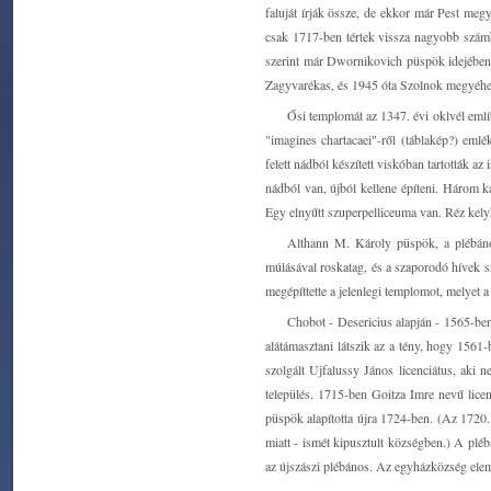
faluját írják össze, de ekkor már Pest megy
csak 1717-ben tértek vissza nagyobb szám
szerint már Dwornikovich püspök idejében 
Zagyvarékas, és 1945 óta Szolnok megyéhez
Ősi templomát az 1347. évi oklvél említ
"imagines chartacaei"-ről (táblakép?) eml
felett nádból készített viskóban tartották a
nádból van, újból kellene építeni. Három ka
Egy elnyűtt szuperpelliceuma van. Réz kelyh
Althann M. Károly püspök, a plébános
múlásával roskatag, és a szaporodó hívek s
megépíttette a jelenlegi templomot, melyet 
Chobot - Desericius alapján - 1565-ben
alátámasztani látszik az a tény, hogy 156
szolgált Ujfalussy János licenciátus, aki
település. 1715-ben Goitza Imre nevű lice
püspök alapította újra 1724-ben. (Az 1720. 
miatt - ismét kipusztult községben.) A pléb
az újszászi plébános. Az egyházközség elemi 