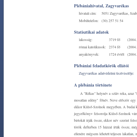
Plébániahivatal, Zagyvarékas
hivatali cím:
5051 Zagyvarékas, Szaba
Mobiltelefon:
(30) 257 51 54
Statisztikai adatok
lakosság:
3719 fő
(2004. 
római katolikusok:
2374 fő
(2004. 
anyakönyvek:
1724 évtől
(2004. 
Plébániai feladatkörök ellátói
Zagyvarékas adatvédelmi tisztviselője:
A plébánia története
A "Rékas" helynév a szláv reka, azaz "
mosatlan edény" főnév. Neve először egy 
ekkor Külső-Szolnok megyében. A budai kápta
jegyzőkönyv felsorolja Külső-Szolnok várm
birtokát írják össze, ekkor név szerint fels
török defterben 15 házzal írták össze, 
ellenére mégsem lehetett teljesen lakatlan