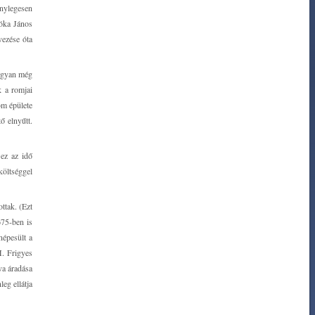
énylegesen
Róka János
vezése óta
 ugyan még
k a romjai
om épülete
ő elnyűtt.
 ez az idő
költséggel
ttak. (Ezt
675-ben is
népesült a
M. Frigyes
va áradása
eg ellátja