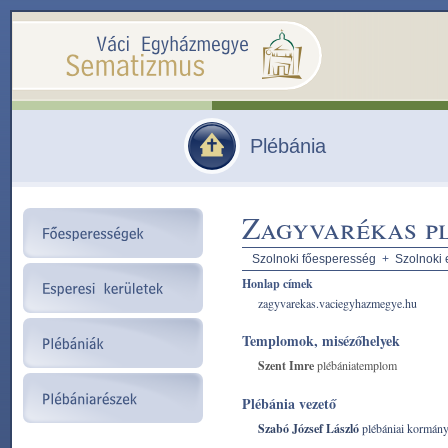
Plébánia
Zagyvarékas p
Szolnoki főesperesség
+
Szolnoki 
Honlap címek
zagyvarekas.vaciegyhazmegye.hu
Templomok, misézőhelyek
Szent Imre
plébániatemplom
Plébánia vezető
Szabó József László
plébániai kormán