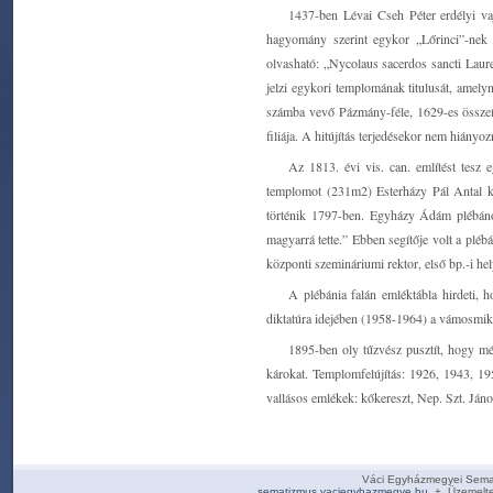
1437-ben Lévai Cseh Péter erdélyi va
hagyomány szerint egykor „Lőrinci”-nek h
olvasható: „Nycolaus sacerdos sancti Laure
jelzi egykori templomának titulusát, amelyn
számba vevő Pázmány-féle, 1629-es összeí
filiája. A hitújítás terjedésekor nem hiányo
Az 1813. évi vis. can. említést tesz
templomot (231m2) Esterházy Pál Antal keg
történik 1797-ben. Egyházy Ádám plébános
magyarrá tette.” Ebben segítője volt a plé
központi szemináriumi rektor, első bp.-i he
A plébánia falán emléktábla hirdeti,
diktatúra idejében (1958-1964) a vámosmiko
1895-ben oly tűzvész pusztít, hogy m
károkat. Templomfelújítás: 1926, 1943, 19
vallásos emlékek: kőkereszt, Nep. Szt. Ján
Váci Egyházmegyei Sema
sematizmus.vaciegyhazmegye.hu
+ Üzemelte