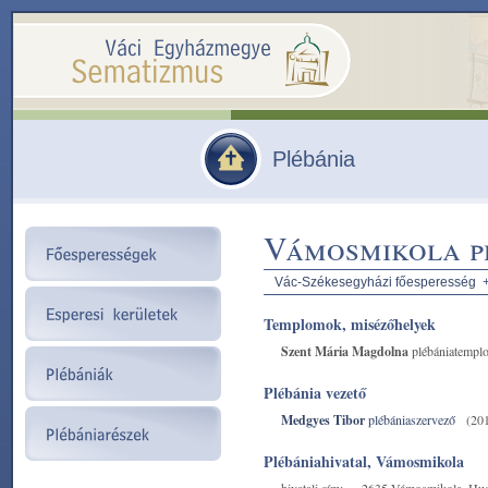
Plébánia
Vámosmikola p
Vác-Székesegyházi főesperesség
Templomok, misézőhelyek
Szent Mária Magdolna
plébániatempl
Plébánia vezető
Medgyes Tibor
plébániaszervező
(201
Plébániahivatal, Vámosmikola