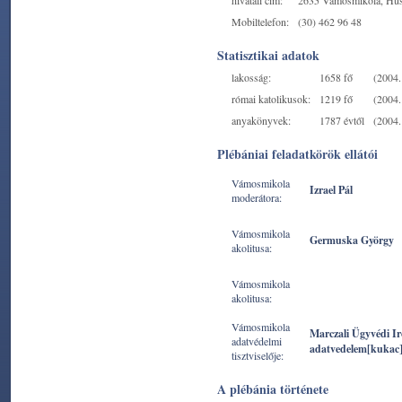
hivatali cím:
2635 Vámosmikola, Husz
Mobiltelefon:
(30) 462 96 48
Statisztikai adatok
lakosság:
1658 fő
(2004. 
római katolikusok:
1219 fő
(2004. 
anyakönyvek:
1787 évtől
(2004. 
Plébániai feladatkörök ellátói
Vámosmikola
Izrael Pál
moderátora:
Vámosmikola
Germuska György
akolitusa:
Vámosmikola
akolitusa:
Vámosmikola
Marczali Ügyvédi I
adatvédelmi
adatvedelem[kukac
tisztviselője:
A plébánia története