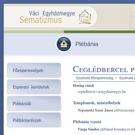
Plébánia
Ceglédbercel p
Szolnoki főesperesség
+
Szolnoki 
Honlap címek
cegledbercel.vaciegyhazmegye.hu
Templomok, misézőhelyek
Nepomuki Szent János
plébániatempl
Plébánia vezető
Varga Sándor
plébániai kormányzó
old