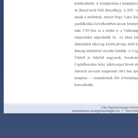
keletkezhetett. A középkorban a határjárás
út, Bercel nevű föld, Bercelhegy. A XIV. sz
annak a területnek, melyet Nagy Lajos kir
gazdálkodása következtében lassan betelepül
után 1785-ben ez a terület is a Vallásala
telepesekkel népesítették be. Az itteni 
idetelepített lakosság között járvány ütött
Bánság különböző részeibe küldték. A Ceglé
Üllőről és Sűlyből magyarok, Soroksár
Ceglédbercelen helyi lelkészséget hívott 
Jánosról nevezett templomát 1801-ben épít
templom — szentelésének 200. évfordulója 
konszekrálta.
Váci Egyházmegyei Sema
sematizmus.vaciegyhazmegye.hu
+ Üzemelte