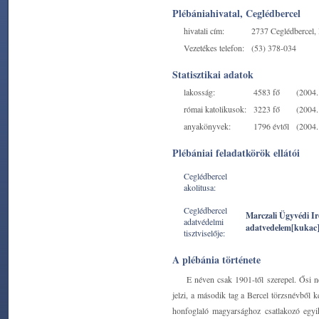
Plébániahivatal, Ceglédbercel
hivatali cím:
2737 Ceglédbercel, P
Vezetékes telefon:
(53) 378-034
Statisztikai adatok
lakosság:
4583 fő
(2004. 
római katolikusok:
3223 fő
(2004. 
anyakönyvek:
1796 évtől
(2004. 
Plébániai feladatkörök ellátói
Ceglédbercel
akolitusa:
Ceglédbercel
Marczali Ügyvédi I
adatvédelmi
adatvedelem[kukac
tisztviselője:
A plébánia története
E néven csak 1901-től szerepel. Ősi n
jelzi, a második tag a Bercel törzsnévből k
honfoglaló magyarsághoz csatlakozó egyik