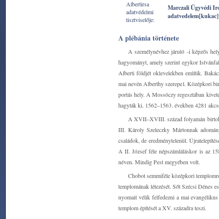
Albertirsa
Marczali Ügyvédi Ir
adatvédelmi
adatvedelem[kukac]
tisztviselője:
A plébánia története
A személynévhez járuló -i képzős hely
hagyományt, amely szerint egykor Istvánfalv
Alberti földjét oklevelekben említik. Baká
mai nevén Alberthy szerepel. Középkori bir
portás hely. A Mossóczy regesztában kiveté
hagyták ki. 1562‒1563. években 4281 akcset
A XVII‒XVIII. század folyamán birtoko
III. Károly Szeleczky Mártonnak adományo
családok, de eredménytelenül. Újratelepíté
A II. József féle népszámláláskor is az 15
néven. Mindig Pest megyében volt.
Chobot semmiféle középkori templomról
templomának létezését. Sőt Szécsi Dénes es
nyomait vélik felfedezni a mai evangéliku
templom építését a XV. századra teszi.