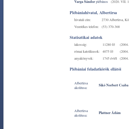
Varga Sándor
plébános
(2020. VII. 1
Plébániahivatal, Albertirsa
hivatali cím:
2730 Albertirsa, Kö
Vezetékes telefon:
(53) 370-368
Statisztikai adatok
lakosság:
11280 fő
(2004. 
római katolikusok:
4075 fő
(2004. 
anyakönyvek:
1745 évtől
(2004. 
Plébániai feladatkörök ellátói
Albertirsa
Sikó Norbert Csaba
akolitusa:
Albertirsa
Plattner Ádám
akolitusa: