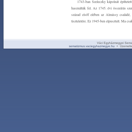
1743-ban Szeleczky kápolnát építtetett
használták fel. Az 1745. évi összeírás sz
század elsőf elében az Almássy családé, 
tiszteletére. Ez 1945-ben elpusztult. Ma cs
Váci Egyházmegyei Sema
sematizmus.vaciegyhazmegye.hu
+ Üzemelte