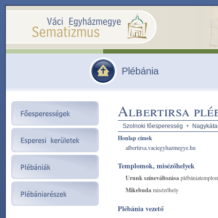
Plébánia
Albertirsa plé
Szolnoki főesperesség
+
Nagykátai
Honlap címek
albertirsa.vaciegyhazmegye.hu
Templomok, misézőhelyek
Urunk színeváltozása
plébániatemplo
Mikebuda
misézőhely
Plébánia vezető