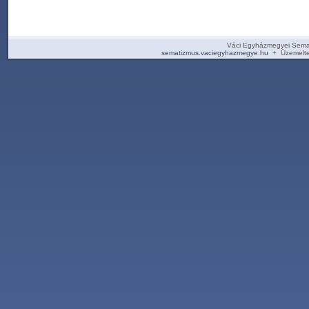
Váci Egyházmegyei Sema
sematizmus.vaciegyhazmegye.hu
+ Üzemelte