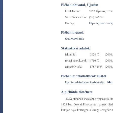
Plébániahivatal, Újszász
hivatali cím:
5052 Újszász, Szent 
Vezetékes telefon:
(56) 366 391
Honlap:
https://ujszasz.vac
Plébániarészek
Szászberek fília
Statisztikai adatok
lakosság:
6824 fő
(2004. 
római katolikusok:
4716 fő
(2004. 
anyakönyvek:
1787 évtől
(2004. 
Plébániai feladatkörök ellátói
Újszász adatvédelmi tisztviselője:
Marc
A plébánia története
Neve újonnan idetelepült szászokra u
1424-ben Ozorai Pipo temesi comes oltalmá
küldjön saját költségén a királyi sereghez 