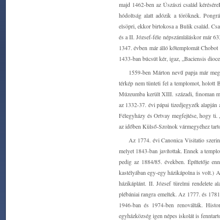
majd 1462-ben az Úszászi család kéréséreP
hódoltság alatt adózik a töröknek. Pongrá
elsöpri, ekkor birtokosa a Bulik család. C
és a II. József-féle népszámláláskor már 6
1347. évben már álló kőtemplomát Chobot i
1433-ban búcsút kér, igaz, „Baciensis dioce
1559-ben Márton nevű papja már megszö
térkép nem tünteti fel a templomot, holott
Múzeumba került XIII. századi, finoman min
az 1332-37. évi pápai tizedjegyzék alapjá
Félegyházy és Ortvay megfejtése, hogy ti. 
az időben Külső-Szolnok vármegyéhez tartozo
Az 1774. évi Canonica Visitatio szerint
melyet 1843-ban javítottak. Ennek a templ
pedig az 1884/85. években. Építtetője en
kastélyában egy-egy házikápolna is volt.) 
házikáplánt. II. József türelmi rendelete 
plébániai rangra emeltek. Az 1777. és 1781.
1946-ban és 1974-ben renoválták. Histo
egyházközség igen népes iskolát is fenntart