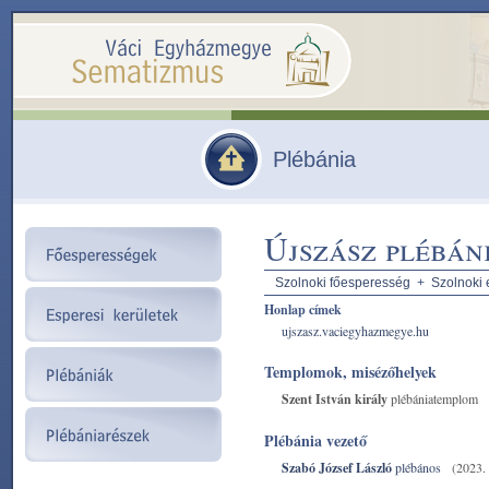
Plébánia
Újszász plébán
Szolnoki főesperesség
+
Szolnoki 
Honlap címek
ujszasz.vaciegyhazmegye.hu
Templomok, misézőhelyek
Szent István király
plébániatemplom
Plébánia vezető
Szabó József László
plébános
(2023. 