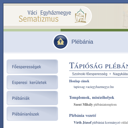
Plébánia
Tápióság plébá
Szolnoki főesperesség
+
Nagykátai
Honlap címek
tapiosag.vaciegyhazmegye.hu
Templomok, misézőhelyek
Szent Mihály
plébániatemplom
Plébánia vezető
Virth József
plébániai kormányzó
oldal