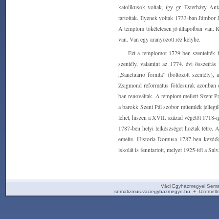
katolikusok voltak, így gr. Esterházy Ant
tartottak. Ilyenek voltak 1733-ban Jámbor
A templom tökéletesen jó állapotban van. Ké
van. Van egy aranyozott réz kelyhe.
Ezt a templomot 1729-ben szentelték fe
szentély, valamint az 1774. évi összeírás
„Sanctuario fornita” (boltozott szentély)
Zsigmond református földesurak azonban e
ban renováltak. A templom mellett Szent Pá
a barokk Szent Pál szobor műemlék jellegűe
lehet, hiszen a XVII. század végétől 1718-i
1787-ben helyi lelkészséget hoztak létre.
emelte. Historia Domusa 1787-ben kezdőd
iskolát is fenntartott, melyet 1925-től a Salv
Váci Egyházmegyei Sema
sematizmus.vaciegyhazmegye.hu
+ Üzemelte