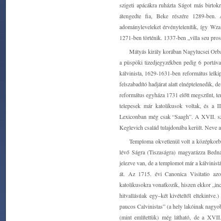
szigeti apácákra ruházta Ságot más birtokr
átengedte fia, Beke részére 1289-ben.
adományleveleket érvénytelenítik, így Wza 
1271-ben történik. 1337-ben „villa seu pros
Mátyás király korában Nagylucsei Orbán 
a püspöki tizedjegyzékben pedig 6 portá
kálvinista, 1629-1631-ben református lelkip
felszabadító hadjárat alatt elnéptelenedik,
református egyháza 1731 előtt megszűnt, tem
telepesek már katolikusok voltak, és a I
Lexiconban még csak “Saagh”. A XVII. szá
Keglevich család tulajdonába került. Neve
Temploma okvetlenül volt a középkorba
lévő Ságra (Tiszaságra) magyarázza Bedná
jelezve van, de a templomot már a kálvinist
át. Az 1715. évi Canonica Visitatio az
katolikusokra vonatkozik, hiszen ekkor „inc
hitvallásúak egy–két kivételtől eltekintve
paucos Calvinistas” (a hely lakóinak nagyo
(mint említettük) még látható, de a XVII