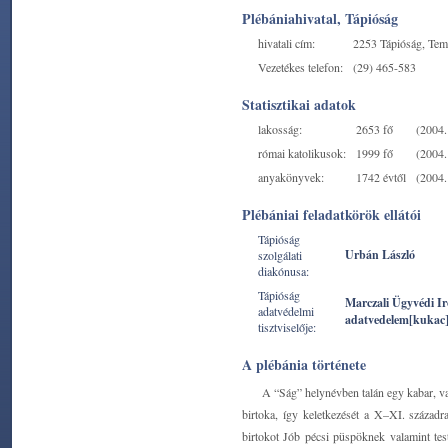
Plébániahivatal, Tápióság
hivatali cím:
2253 Tápióság, Tem
Vezetékes telefon:
(29) 465-583
Statisztikai adatok
lakosság:
2653 fő
(2004. 
római katolikusok:
1999 fő
(2004. 
anyakönyvek:
1742 évtől
(2004. 
Plébániai feladatkörök ellátói
Tápióság
Urbán László
szolgálati
diakónusa:
Tápióság
Marczali Ügyvédi I
adatvédelmi
adatvedelem[kukac
tisztviselője:
A plébánia története
A “Ság” helynévben talán egy kabar, va
birtoka, így keletkezését a X–XI. századr
birtokot Jób pécsi püspöknek valamint te