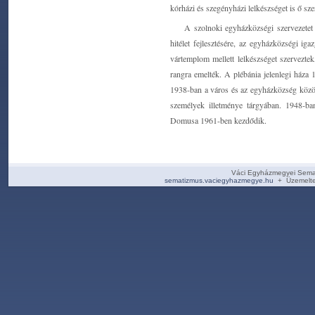
kórházi és szegényházi lelkészséget is ő sz
A szolnoki egyházközségi szervezetet
hitélet fejlesztésére, az egyházközségi ig
vártemplom mellett lelkészséget szerveztek
rangra emelték. A plébánia jelenlegi háza 
1938-ban a város és az egyházközség között
személyek illetménye tárgyában. 1948-ba
Domusa 1961-ben kezdődik.
Váci Egyházmegyei Sema
sematizmus.vaciegyhazmegye.hu
+ Üzemelte