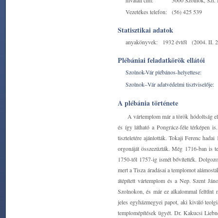
hivatali cím:
5000 Szolnok, Szt. I
Vezetékes telefon:
(56) 425 539
Statisztikai adatok
anyakönyvek:
1932 évtől
(2004. II. 2
Plébániai feladatkörök ellátói
Szolnok-Vár plébános-helyettese:
Szolnok–Vár adatvédelmi tisztviselője:
A plébánia története
A vártemplom már a török hódoltság előt
és így látható a Pongrácz-féle térképen i
tiszteletére ajánlották. Tokaji Ferenc had
orgonáját összezúzták. Még 1716-ban is tet
1750-től 1757-ig ismét bővítették. Dolgozot
mert a Tisza áradásai a templomot alámostá
átépített vártemplom és a Nep. Szent Ján
Szolnokon, és már ez alkalommal feltűnt n
jeles egyházmegyei papot, aki kiváló teolg
templomépítések ügyét. Dr. Kakucsi Liebn