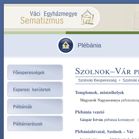
Plébánia
Szolnok–Vár p
Szolnoki főesperesség
+
Szolnoki 
Templomok, misézőhelyek
Magyarok Nagyasszonya
plébániatem
Plébánia vezető
Gáspár István
plébániai kormányzó
(
Plébániahivatal, Szolnok – Vár