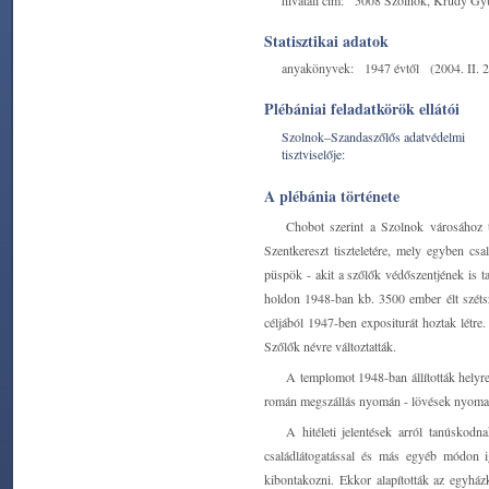
hivatali cím:
5008 Szolnok, Krúdy Gyu
Statisztikai adatok
anyakönyvek:
1947 évtől
(2004. II. 2
Plébániai feladatkörök ellátói
Szolnok–Szandaszőlős adatvédelmi
tisztviselője:
A plébánia története
Chobot szerint a Szolnok városához t
Szentkereszt tiszteletére, mely egyben csa
püspök - akit a szőlők védőszentjének is ta
holdon 1948-ban kb. 3500 ember élt széts
céljából 1947-ben expositurát hoztak létre
Szőlők névre változtatták.
A templomot 1948-ban állították helyre
román megszállás nyomán - lövések nyomai lá
A hitéleti jelentések arról tanúskod
családlátogatással és más egyéb módon i
kibontakozni. Ekkor alapították az egyházk