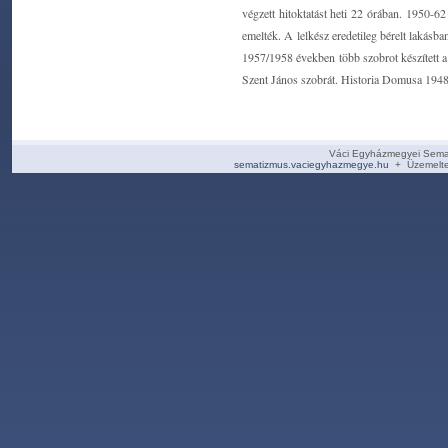
végzett hitoktatást heti 22 órában. 1950-6
emelték. A lelkész eredetileg bérelt lakás
1957/1958 években több szobrot készített a
Szent János szobrát. Historia Domusa 1948-b
Váci Egyházmegyei Sema
sematizmus.vaciegyhazmegye.hu
+ Üzemelte