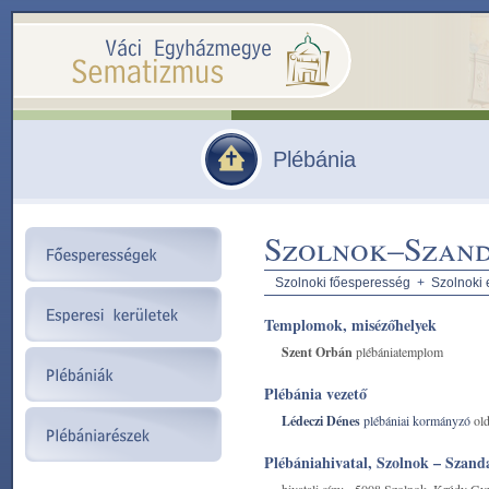
Plébánia
Szolnok–Szand
Szolnoki főesperesség
+
Szolnoki 
Templomok, misézőhelyek
Szent Orbán
plébániatemplom
Plébánia vezető
Lédeczi Dénes
plébániai kormányzó
old
Plébániahivatal, Szolnok – Szand