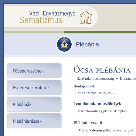
Plébánia
Ócsa plébánia
Szolnoki főesperesség
+
Dabasi es
Honlap címek
ocsa.vaciegyhazmegye.hu
Templomok, misézőhelyek
Szentháromság
plébániatemplom
Plébánia vezető
Mihoc Valerian
plébániai kormányzó