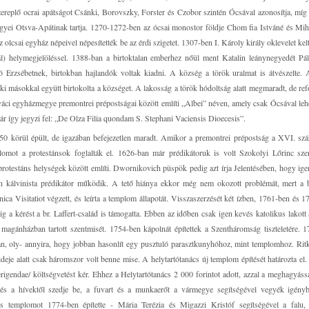
zereplő ocrai apátságot Csánki, Borovszky, Forster és Czobor szintén Ócsával azonosítja, mí
yei Otsva-Apátinak tartja. 1270-1272-ben az ócsai monostor földje Chom fia Istváné és Mih
z olcsai egyház népeivel népesítették be az érdi szigetet. 1307-ben I. Károly király oklevelet ke
) helymegjelöléssel. 1388-ban a birtoktalan emberhez nőül ment Katalin leánynegyedét Pál
kó Erzsébetnek, birtokban hajlandók voltak kiadni. A község a török uralmat is átvészelte.
 aki másokkal együtt birtokolta a községet. A lakosság a török hódoltság alatt megmaradt, de re
a váci egyházmegye premontrei prépostságai között említi „Albei” néven, amely csak Ócsával leh
 így jegyzi fel: „De Olza Filia quondam S. Stephani Vaciensis Dioecesis”.
0 körül épült, de igazában befejezetlen maradt. Amikor a premontrei prépostság a XVI. szá
omot a protestánsok foglalták el. 1626-ban már prédikátoruk is volt Szokolyi Lőrinc sze
otestáns helységek között említi. Dwornikovich püspök pedig azt írja Jelentésében, hogy ige
n kálvinista prédikátor működik. A tető hiánya ekkor még nem okozott problémát, mert a 
 Visitatiot végzett, és leírta a templom állapotát. Visszaszerzését két ízben, 1761-ben és 1
g a kérést a br. Laffert-család is támogatta. Ebben az időben csak igen kevés katolikus lakott 
agánházban tartott szentmisét. 1754-ben kápolnát építettek a Szentháromság tiszteletére. 
n, oly- annyira, hogy jobban hasonlít egy pusztuló parasztkunyhóhoz, mint templomhoz. Ritk
 ideje alatt csak háromszor volt benne mise. A helytartótanács új templom építését határozta el.
r erigendae/ költségvetést kér. Ehhez a Helytartótanács 2 000 forintot adott, azzal a meghagyáss
 és a hívektől szedje be, a fuvart és a munkaerőt a vármegye segítségével vegyék igényb
us templomot 1774-ben építette - Mária Terézia és Migazzi Kristóf segítségével a falu, 