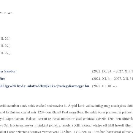
s. u. 49.
II. 29.)
II. 29.)
II. 29.)
ner Sándor
(2022. IX. 24. – 2027. XII. 3
éter
(2021. XI. 6. – 2027. XII. 31
li Ügyvédi Iroda: adatvedelem[kukac]vaciegyhazmegye.hu
(2022. III. 10. – )
ült azonban a név szláv eredetű származása is. Árpád-kori, valószínűleg még a tatárjárás előtt 
end történésze szerint már 1234-ben létezett Pest megyében. Benedek ócsai premontrei prépos
yel kapcsolatban. Bakács szerint az ócsai monostor első említése először 1264-ben történi
Szt. István-monostor filiájaként jött létre, amely a XIII. század végére két filiát hozott létre:
sikat Lázár szigetén (Baranya vármegye).1272-ben, 1332-ben és 1366-ban határjárási okmá