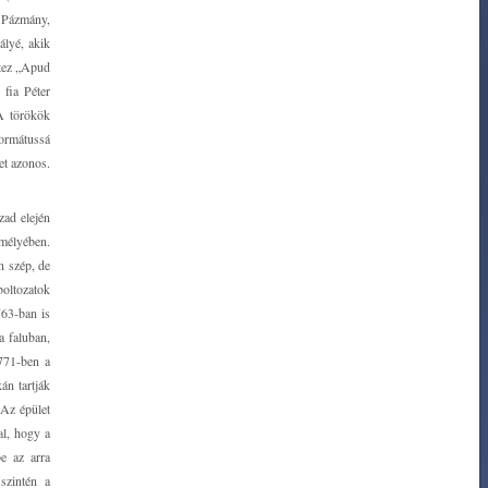
g Pázmány,
ályé, akik
ltez „Apud
 fia Péter
 A törökök
formátussá
et azonos.
zad elején
mélyében.
n szép, de
boltozatok
763-ban is
a faluban,
1771-ben a
án tartják
 Az épület
al, hogy a
e az arra
szintén a