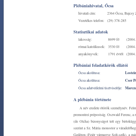
Plébániahivatal, Ócsa
hivatali cím:
2364 Ócsa, Bajcsy Z
Vezetékes telefon:
(29) 378-285
Statisztikai adatok
lakosság:
8699 fő
(2004. 
római katolikusok:
3530 fő
(2004. 
anyakönyvek:
1791 évtől
(2004. 
Plébániai feladatkörök ellátói
Ócsa akolitusa:
Lostei
Ócsa akolitusa:
Cser P
Ócsa adatvédelmi tisztviselője:
Marcza
A plébánia története
A név eredete ótörök személynév. Felmer
premontrei prépostság. Oszwald Ferenc, a r
(de Olcha) bizonyságot tett egy birtokügg
szerint a Sz. Mária monostor a váradelőhegyi 
Gedéren (Fejér vármegye Solt-szék), a má