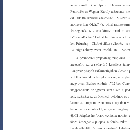
néven) említi. A középkori oklevelekben s
Fuxhoffer és Wagner Károly a Szatmár meg
ezt Tádé fia Jánostól vásárolták. 1272-ben a
monasterium Olcha” (az olhai monostornál
feleségének, az Olcha királyi birtokon la
kiűzése után báró Laffert birtokába került,
lett. Pázmány - Chobot állítása ellenére - 
Le Paige néhány évvel később, 1633-ban már
A premontrei prépostság temploma 125
megszűnt, ezt a gyönyörű katolikus templ
Pongrácz püspök Informatiojában Ócsát a pr
fedetlen katolikus temploma van, amelybe
megvoltak. Berkes András 1702-ben Canonica
megpróbálták, de egyszer sem sikerült, pedi
akik számára az alsónémedi plébános egy m
katolikus templom szánalmas állapotban va
benne az istentiszteletet, az egész nagyböjt
újbóli felépítésére /porro ecclesiae novite
többi összeget a püspök a földesuraktól
kötelezettektől. A mai kisméretű katolik