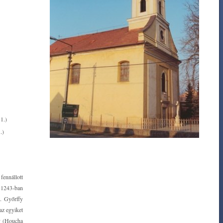
1.)
.)
fennállott
t 1243-ban
k. Győrffy
 az egyiket
ny (Houcha