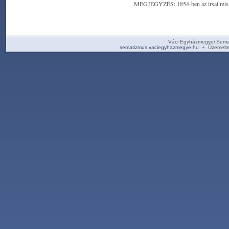
MEGJEGYZÉS: 1854-ben az irsai missziós 
Váci Egyházmegyei Sema
sematizmus.vaciegyhazmegye.hu
+ Üzemelte