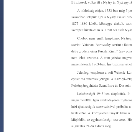
Birtokosok voltak itt a Nyáry és Nyáregyhá
A hódoltság elején, 1553-ban még 5 port
században települt újra a Nyáry család bi
1877–1880 között községgé alakult, azo
szerepelt hivatalosan is. 1890 óta csak Ny
Chobot nem említ templomot Nyáregy
szerint. Valóban, Borovszky szerint a falun
délre „rudera einer Puszta Kirch” (egy pusz
nem lehet azonos). A rom jelzése megvan
megemlékezik 1863-ban. Így biztosra vehetj
Jelenlegi temploma a volt Wekerle–kúri
épület ma műemlék jellegű. A Károlyi–tel
Felsőnyáregyházán Szent Imre és Kossuth–te
Lelkészségét 1945-ben alapították. P
megismételték. Igen eredményesen foglalkozt
házi ájtatosságok szervezésével próbálta a
tiszteletére. A környékbeli tanyák lakói i
kifejlődött az egyházközségi szervezet. 
augusztus 21-én áldotta meg.