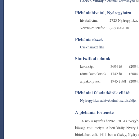
Laczkó Mihály
plébániai kormányzó
ol
Plébániahivatal, Nyáregyháza
hivatali cím:
2723 Nyáregyháza, 
Vezetékes telefon:
(29) 490-010
Plébániarészek
Csévharaszt fília
Statisztikai adatok
lakosság:
3604 fő
(2004. 
római katolikusok:
1742 fő
(2004. 
anyakönyvek:
1945 évtől
(2004. 
Plébániai feladatkörök ellátói
Nyáregyháza adatvédelmi tisztviselője:
A plébánia története
A név a nyárfás helyre utal. Az “-egyhá
község volt, melyet Albert király Nyáry 
birtokában volt. 1411-ben a Csévy, Nyáry 