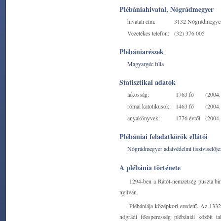
Plébániahivatal, Nógrádmegyer
hivatali cím:
3132 Nógrádmegyer,
Vezetékes telefon:
(32) 376 005
Plébániarészek
Magyargéc fília
Statisztikai adatok
lakosság:
1763 fő
(2004. 
római katolikusok:
1463 fő
(2004. 
anyakönyvek:
1776 évtől
(2004. 
Plébániai feladatkörök ellátói
Nógrádmegyer adatvédelmi tisztviselője
A plébánia története
1294-ben a Rátót-nemzetség puszta birt
nyilván.
Plébániája középkori eredetű. Az 1332
nógrádi főesperesség plébániái között t