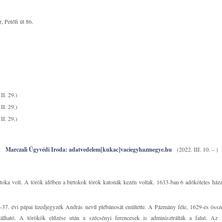
 Petőfi út 86.
II. 29.)
II. 29.)
II. 29.)
:
Marczali Ügyvédi Iroda: adatvedelem[kukac]vaciegyhazmegye.hu
(2022. III. 10. – )
oka volt. A török időben a birtokok török katonák kezén voltak. 1633-ban 6 adóköteles házat
-37. évi pápai tizedjegyzék András nevű plébánosát említette. A Pázmány féle, 1629-es össz
alálható. A törökök elűzése után a szécsényi ferencesek is adminisztrálták a falut. Az 