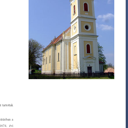
 tartottak
eírásban a
1674. évi