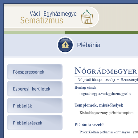
Plébánia
Nógrádmegyer 
Nógrádi főesperesség
+
Szécsényi
Honlap címek
nogradmegyer.vaciegyhazmegye.hu
Templomok, misézőhelyek
Kisboldogasszony
plébániatemplom
Plébánia vezető
Polcz Zoltán
plébániai kormányzó
(20