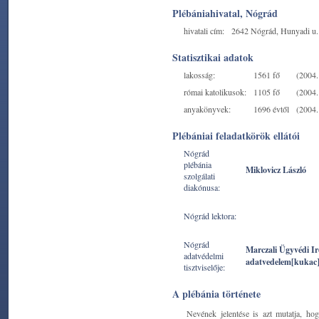
Plébániahivatal, Nógrád
hivatali cím:
2642 Nógrád, Hunyadi u.
Statisztikai adatok
lakosság:
1561 fő
(2004. 
római katolikusok:
1105 fő
(2004. 
anyakönyvek:
1696 évtől
(2004. 
Plébániai feladatkörök ellátói
Nógrád
plébánia
Miklovicz László
szolgálati
diakónusa:
Nógrád lektora:
Nógrád
Marczali Ügyvédi I
adatvédelmi
adatvedelem[kukac
tisztviselője:
A plébánia története
Nevének jelentése is azt mutatja, ho