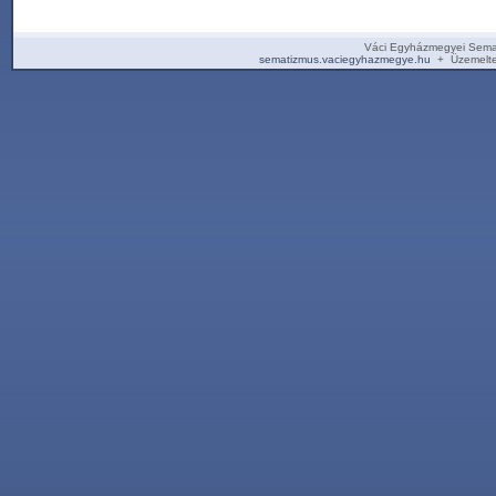
Váci Egyházmegyei Sema
sematizmus.vaciegyhazmegye.hu
+ Üzemelte