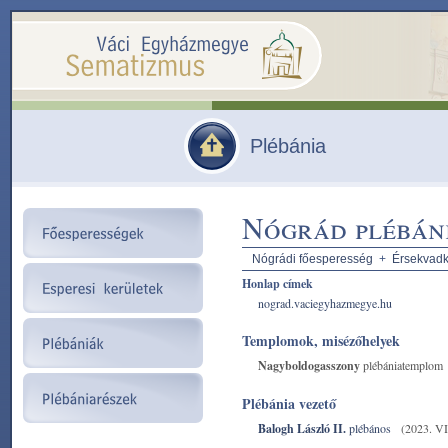
Plébánia
Nógrád plébán
Nógrádi főesperesség
+
Érsekvadke
Honlap címek
nograd.vaciegyhazmegye.hu
Templomok, misézőhelyek
Nagyboldogasszony
plébániatemplom
Plébánia vezető
Balogh László II.
plébános
(2023. VII