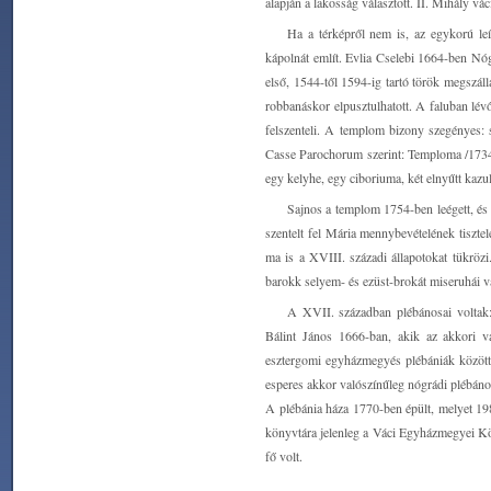
alapján a lakosság választott. II. Mihály vác
Ha a térképről nem is, az egykorú le
kápolnát említ. Evlia Cselebi 1664-ben Nó
első, 1544-től 1594-ig tartó török megszál
robbanáskor elpusztulhatott. A faluban lév
felszenteli. A templom bizony szegényes: 
Casse Parochorum szerint: Temploma /1734-3
egy kelyhe, egy ciboriuma, két elnyűtt kazu
Sajnos a templom 1754-ben leégett, és 
szentelt fel Mária mennybevételének tiszt
ma is a XVIII. századi állapotokat tükrö
barokk selyem- és ezüst-brokát miseruhái v
A XVII. században plébánosai voltak
Bálint János 1666-ban, akik az akkori v
esztergomi egyházmegyés plébániák között 
esperes akkor valószínűleg nógrádi plébáno
A plébánia háza 1770-ben épült, melyet 1
könyvtára jelenleg a Váci Egyházmegyei Kön
fő volt.