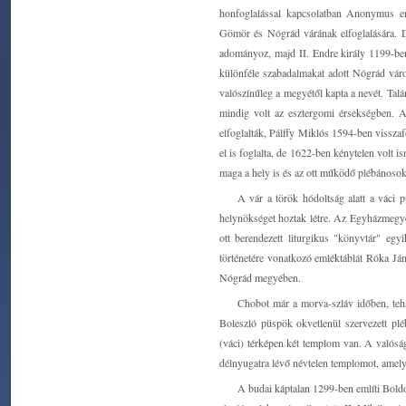
honfoglalással kapcsolatban Anonymus eml
Gömör és Nógrád várának elfoglalására. D
adományoz, majd II. Endre király 1199-ben
különféle szabadalmakat adott Nógrád vár
valószínűleg a megyétől kapta a nevét. Tal
mindig volt az esztergomi érsekségben. A
elfoglalták, Pálffy Miklós 1594-ben vissza
el is foglalta, de 1622-ben kénytelen volt i
maga a hely is és az ott működő plébánosok 
A vár a török hódoltság alatt a váci 
helynökséget hoztak létre. Az Egyházmegye
ott berendezett liturgikus "könyvtár" eg
történetére vonatkozó emléktáblát Róka Já
Nógrád megyében.
Chobot már a morva-szláv időben, tehát
Boleszló püspök okvetlenül szervezett plé
(váci) térképen két templom van. A valóság
délnyugatra lévő névtelen templomot, amely
A budai káptalan 1299-ben említi Boldo