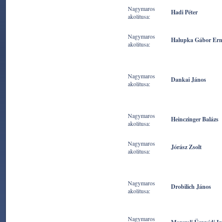
Nagymaros
Hadi Péter
akolitusa:
Nagymaros
Halupka Gábor Er
akolitusa:
Nagymaros
Dankai János
akolitusa:
Nagymaros
Heinczinger Balázs
akolitusa:
Nagymaros
Jórász Zsolt
akolitusa:
Nagymaros
Drobilich János
akolitusa:
Nagymaros