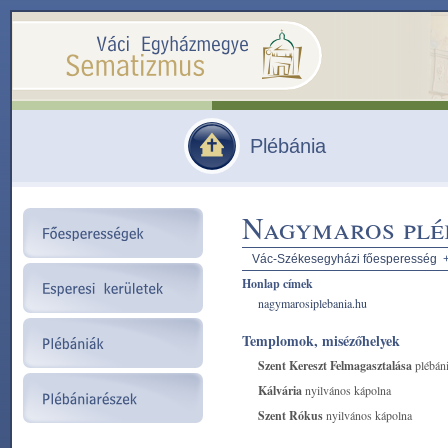
Plébánia
Nagymaros plé
Vác-Székesegyházi főesperesség
Honlap címek
nagymarosiplebania.hu
Templomok, misézőhelyek
Szent Kereszt Felmagasztalása
plébán
Kálvária
nyilvános kápolna
Szent Rókus
nyilvános kápolna