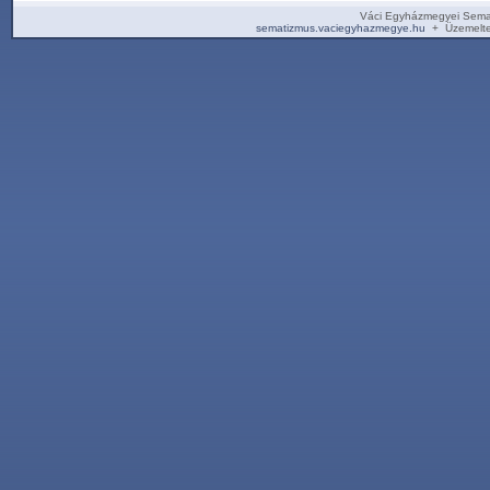
Váci Egyházmegyei Sema
sematizmus.vaciegyhazmegye.hu
+ Üzemelte