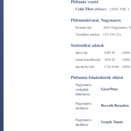
Plébánia vezető
Csáki Tibor
plébános
(2020. VIII. 1. 
Plébániahivatal, Nagymaros
hivatali cím:
2626 Nagymaros, Sz
Vezetékes telefon:
(27) 354 221
Statisztikai adatok
lakosság:
4385 fő
(2004. 
római katolikusok:
3204 fő
(2004. 
anyakönyvek:
1724 évtől
(2004. 
Plébániai feladatkörök ellátói
Nagymaros
Gável Péter
szolgálati
diakónusa:
Nagymaros
Horváth Barnabás
akolitusa:
Nagymaros
Gergely Tamás
akolitusa: