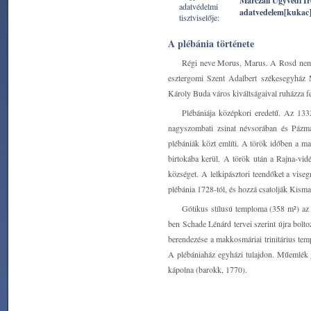
Marczali Ügyvédi I
adatvédelmi
adatvedelem[kukac
tisztviselője:
A plébánia története
Régi neve Morus, Marus. A Rosd nemzet
esztergomi Szent Adalbert székesegyház Má
Károly Buda város kiváltságaival ruházza fe
Plébániája középkori eredetű. Az 1332
nagyszombati zsinat névsorában és Pázmá
plébániák közt említi. A török időben a ma
birtokába kerül. A török után a Rajna-vid
községet. A lelkipásztori teendőket a viseg
plébánia 1728-tól, és hozzá csatolják Kisma
Gótikus stílusú temploma (358 m²) az 
ben Schade Lénárd tervei szerint újra bolto
berendezése a makkosmáriai trinitárius te
A plébániaház egyházi tulajdon. Műemlék j
kápolna (barokk, 1770).