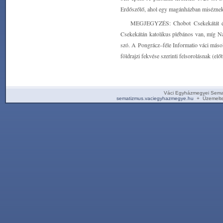
Erdőszőlő, ahol egy magánházban miséznek
MEGJEGYZÉS: Chobot Csekekátát és Na
Csekekátán katolikus plébános van, míg Na
szó. A Pongrácz–féle Informatio váci másola
földrajzi fekvése szerinti felsorolásnak (elő
Váci Egyházmegyei Sema
sematizmus.vaciegyhazmegye.hu
+ Üzemelte