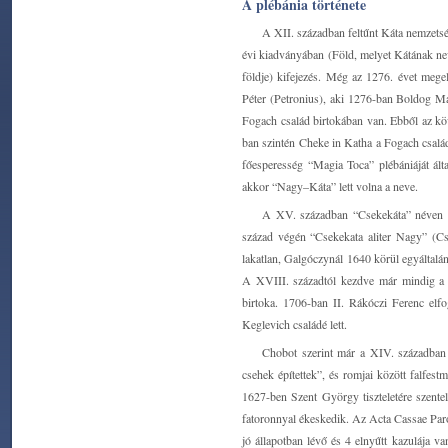
A plébánia története
A XII. században feltűnt Káta nemzetsé
évi kiadványában (Föld, melyet Kátának nev
földje) kifejezés. Még az 1276. évet mege
Péter (Petronius), aki 1276-ban Boldog Ma
Fogach család birtokában van. Ebből az kö
ban szintén Cheke in Katha a Fogach család
főesperesség “Magia Toca” plébániáját ált
akkor “Nagy–Káta” lett volna a neve.
A XV. században “Csekekáta” néven fo
század végén “Csekekata aliter Nagy” (Cse
lakatlan, Galgóczynál 1640 körül egyáltalá
A XVIII. századtól kezdve már mindig a m
birtoka. 1706-ban II. Rákóczi Ferenc elfo
Keglevich családé lett.
Chobot szerint már a XIV. században v
csehek építettek”, és romjai között falfest
1627-ben Szent György tiszteletére szent
fatoronnyal ékeskedik. Az Acta Cassae Paro
jó állapotban lévő és 4 elnyűtt kazulája v