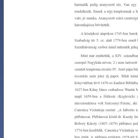
harmadik pedig aranyozott réz. Van egy pa
rendelkezik. Ennek a régi templomnak a h
való, jó munka. Aranyozott ezüst szentség
háromhajósra bővítették.
A középkori alapokon 1745-ben barokko
Szabadság tér 5. sz. alatt 1779-ben emelt
Szentháromság szobor mind műemlék jellegű
Mint már említettük, a XIV. században
szerepel Nagykáta néven; 2.) nem tartozot
szentelt temploma részére IV. Jenő pápa bú
összeírás nem jelez új papot. Tehát lenn
könyvtárban lévő 1476-os kiadású Bibliába
1627-ben Kátay János szabadosa: Wantár Máté
majd 1659-ben a földesúr (Keglevich) z
misszionáriusa volt Szécsenyi Ferenc, ak
Canonica Visitatioja szerint: „A háborús i
plébánosai. Plébánosai közül dr. Kazaly Im
Bobory Károly (1807–1879) plébános pedi
1774-ben kezdődik. Canonica Visitatioja vo
ben épült. A plébánia területén 1928-tól 