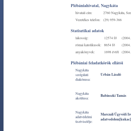
Plébániahivatal, Nagykáta
hivatali cím:
2760 Nagykáta, Sze
Vezetékes telefon:
(29) 959-366
Statisztikai adatok
lakosság:
12574 fő
(2004. 
római katolikusok:
8654 fő
(2004. 
anyakönyvek:
1698 évtől
(2004. 
Plébániai feladatkörök ellátói
Nagykáta
Urbán László
szolgálati
diakónusa:
Nagykáta
Babinszki Tamás
akolitusa:
Nagykáta
Marczali Ügyvédi Ir
adatvédelmi
adatvedelem[kukac]
tisztviselője: