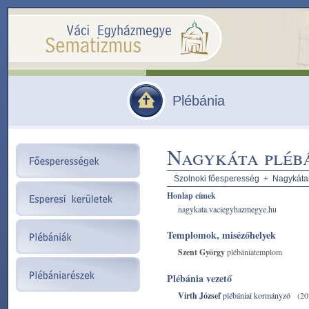
Plébánia
Nagykáta pléb
Szolnoki főesperesség
+
Nagykátai
Honlap címek
nagykata.vaciegyhazmegye.hu
Templomok, misézőhelyek
Szent György
plébániatemplom
Plébánia vezető
Virth József
plébániai kormányzó
(20