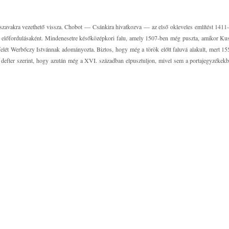
avakra vezethető vissza. Chobot ― Csánkira hivatkozva ― az első okleveles említést 1411-r
ő előfordulásaként. Mindenesetre későközépkori falu, amely 1507-ben még puszta, amikor Kus
felét Werbőczy Istvánnak adományozta. Biztos, hogy még a török előtt faluvá alakult, mert 
 defter szerint, hogy azután még a XVI. században elpusztuljon, mivel sem a portajegyzékek
A XVII. század elején a Bosnyák-család birtoka, akiktől női ágon a Koháryakra szállt. 1
s vásárolta meg, másik része a Keglevichekre szállott, később pedig a Szász–Coburg–Goth
nscriptio-ban „ab annis circiter 4 populosa coepta” (körülbelül négy évvel ezelőtt kezdett ben
edig szlovákokkal. Mindig Pest megyéhez tartozott, ma is annak fennálló községe.
ván egy régebbi templom vagy kápolna romjai fölé építtette, ezért joggal tételezzük fel, ho
píttetett templomhoz Beleznay Miklós tornyot építtetett. (A régi templom, amire a Koháry-fé
ad elején épülhetett.)
oyolai Szent Ignác tiszteletére ajánlották. Canonica Visitatioja volt 1740-ben, 1756-ban, 1
tanúskodik. 1819-ben javították, de később gr. Keglevich erőszakosan elbontatta.
nyújtott be tervrajzot 1829-ben. A mai templomnak csak az eleje mutatja az eredeti terveket.
ldozatkészségének révén. Javították 1862-ben (zsindelyezték), majd 1887-ben ácsmunkákat végez
k. Utoljára 1960-tól folyik a restaurálása. A templom 3 “al secco” képét Nagy László készített
yhez elefántcsontnyelű szenteltvízhintő tartozik.