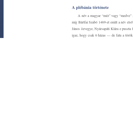
A plébánia története
A név a magyar “méz” vagy “medve” sz
míg Bártfai Szabó 1469-et említ a név els
János özvegye, Nyársapáti Klára e puszta 
igaz, hogy csak 6 házas ― de falu a török
püspöki tizedjegyzékekben nem szerepel. 
Koháry-birtok egy részét Beleznay Mikló
birtoka lett. Az 1728. évi Regnicolaris Co
tehát eszerint 1724-ben települt újra, mégp
Templomát 1736–1738 között Koháry Ist
előtt már volt temploma. A Koháry által é
összevetve a falu történetével ― a XVI. száz
A templomot, illetve inkább kápolnát L
1777-ben. Mindegyik gazdag felszerelésről 
Az új templom építéséhez Riesel Jakab 
1830-ban készült el gr. Keglevich István á
végül 1910-ben teljes renoválást folytatta
szenteltvíztartója van a múlt századból, mel