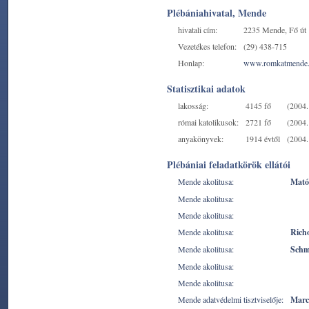
Plébániahivatal, Mende
hivatali cím:
2235 Mende, Fő út 
Vezetékes telefon:
(29) 438-715
Honlap:
www.romkatmende
Statisztikai adatok
lakosság:
4145 fő
(2004. 
római katolikusok:
2721 fő
(2004. 
anyakönyvek:
1914 évtől
(2004. 
Plébániai feladatkörök ellátói
Mende akolitusa:
Mató
Mende akolitusa:
Mende akolitusa:
Mende akolitusa:
Rich
Mende akolitusa:
Schm
Mende akolitusa:
Mende akolitusa:
Mende adatvédelmi tisztviselője:
Marc