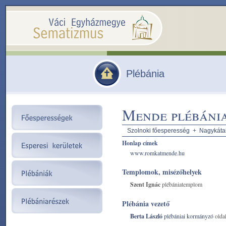
Plébánia
Mende plébáni
Szolnoki főesperesség
+
Nagykátai
Honlap címek
www.romkatmende.hu
Templomok, misézőhelyek
Szent Ignác
plébániatemplom
Plébánia vezető
Berta László
plébániai kormányzó
olda