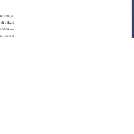
e datálja,
ali Jákesi
1559-ben ―
ben, sem a
770-ben a
ai herceg
épesedni),
gy a török
le épült ―
774-ben és
 Az épület
tek rajta,
e. Értékes