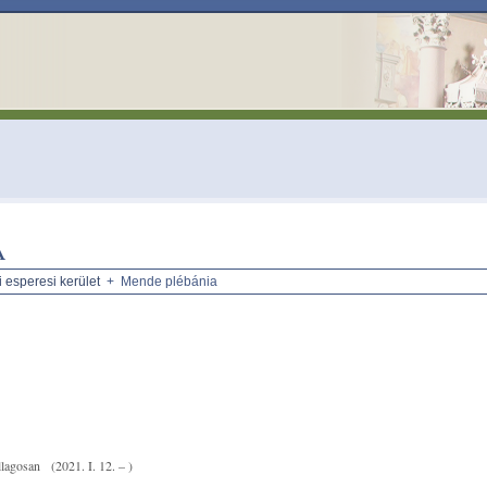
a
 esperesi kerület
+ Mende plébánia
llagosan
(2021. I. 12. – )