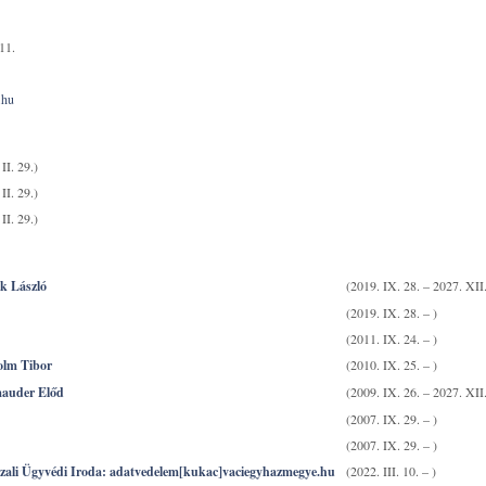
11.
.hu
II. 29.)
II. 29.)
II. 29.)
k László
(2019. IX. 28. – 2027. XII.
(2019. IX. 28. – )
(2011. IX. 24. – )
olm Tibor
(2010. IX. 25. – )
auder Előd
(2009. IX. 26. – 2027. XII.
(2007. IX. 29. – )
(2007. IX. 29. – )
zali Ügyvédi Iroda: adatvedelem[kukac]vaciegyhazmegye.hu
(2022. III. 10. – )