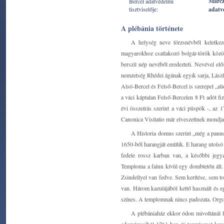
Marcz
Bercel adatvédelmi
tisztviselője:
adatv
A plébánia története
A helység neve törzsnévből keletkez
magyarokhoz csatlakozó bolgár-török közöt
berszil nép nevéből eredezteti. Nevével elő
nemzetség Rhédei ágának egyik sarja, László 
Alsó-Bercel és Felső-Bercel is szerepel „
a váci káptalan Felső-Bercelen 8 Ft adót f
évi összeírás szerint a váci püspök -, az 
Canonica Visitatio már elveszettnek mondja a
A Historia domus szerint „még a pannon
1650-ből harangját említik. E harang utolsó 
fedele rossz karban van, a későbbi jegy
Temploma a falun kívül egy dombtetőn áll. S
Zsindellyel van fedve. Sem kerítése, sem to
van. Három kazulájából kettő használt és e
színes. A templomnak nincs padozata. Orgo
A plébániaház ekkor ódon mivoltánál fo