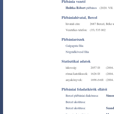
Plébánia vezető
Hulitka Róbert
plébános
(2020. VII. 
Plébániahivatal, Bercel
hivatali cím:
2687 Bercel, Béke u
Vezetékes telefon:
(35) 535 002
Plébániarészek
Galgaguta fília
Nógrádkövesd fília
Statisztikai adatok
lakosság:
2057 fő
(2004. 
római katolikusok:
1626 fő
(2004. 
anyakönyvek:
1696 évtől
(2004. 
Plébániai feladatkörök ellátói
Bercel plébániai diakónusa:
Simon
Bercel akolitusa:
Bercel akolitusa:
Szand