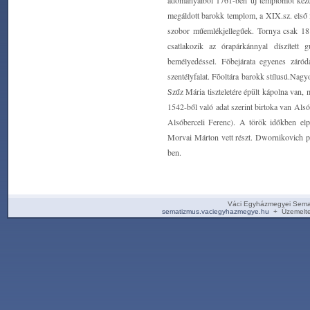
adományaiból 1761-ben új templomot kezd
megáldott barokk templom, a XIX.sz. első f
szobor műemlékjellegűek. Tornya csak 181
csatlakozik az órapárkánnyal díszített 
bemélyedéssel. Fõbejárata egyenes záród
szentélyfalat. Fõoltára barokk stílusú.Nag
Szűz Mária tiszteletére épült kápolna van, m
1542-ből való adat szerint birtoka van Als
Alsóberceli Ferenc). A török időkben elp
Morvai Márton vett részt. Dwornikovich püs
ben.
Váci Egyházmegyei Sema
sematizmus.vaciegyhazmegye.hu
+ Üzemelte