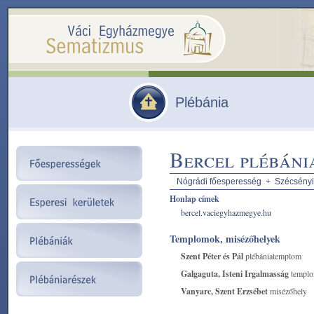
Plébánia
Bercel plébáni
Nógrádi főesperesség
+
Szécsényi
Honlap címek
bercel.vaciegyhazmegye.hu
Templomok, misézőhelyek
Szent Péter és Pál
plébániatemplom
Galgaguta, Isteni Irgalmasság
templ
Vanyarc, Szent Erzsébet
misézőhely