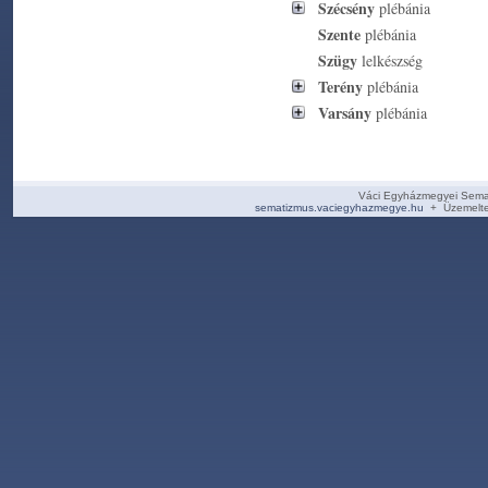
Szécsény
plébánia
Szente
plébánia
Szügy
lelkészség
Terény
plébánia
Varsány
plébánia
Váci Egyházmegyei Sema
sematizmus.vaciegyhazmegye.hu
+ Üzemelte