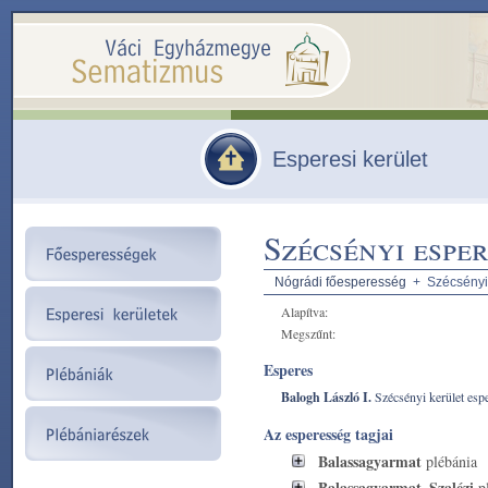
Esperesi kerület
Szécsényi esper
Nógrádi főesperesség
+ Szécsényi 
Alapítva:
Megszűnt:
Esperes
Balogh László I.
Szécsényi kerület esp
Az esperesség tagjai
Balassagyarmat
plébánia
Balassagyarmat–Szalézi
pl