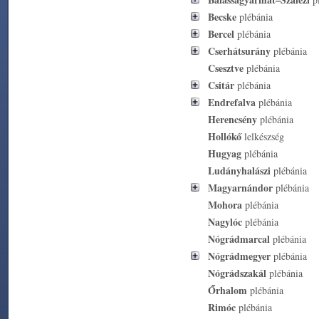
Becske
plébánia
Bercel
plébánia
Cserhátsurány
plébánia
Csesztve
plébánia
Csitár
plébánia
Endrefalva
plébánia
Herencsény
plébánia
Hollókő
lelkészség
Hugyag
plébánia
Ludányhalászi
plébánia
Magyarnándor
plébánia
Mohora
plébánia
Nagylóc
plébánia
Nógrádmarcal
plébánia
Nógrádmegyer
plébánia
Nógrádszakál
plébánia
Őrhalom
plébánia
Rimóc
plébánia