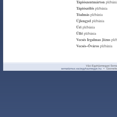
Tápiószentmárton
plébáni
Tápiószőlős
plébánia
Tóalmás
plébánia
Újlengyel
plébánia
Úri
plébánia
Üllő
plébánia
Vecsés Irgalmas Jézus
pléb
Vecsés–Óváros
plébánia
Váci Egyházmegyei Sema
sematizmus.vaciegyhazmegye.hu
+ Üzemelte