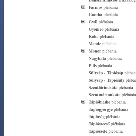
Farmos
plébánia
Gomba
plébánia
Gyál
plébánia
Gyömrő
plébánia
Kóka
plébánia
Mende
plébánia
Monor
plébánia
Nagykáta
plébánia
Pilis
plébánia
Sülysáp - Tápiósáp
plébán
Sülysáp - Tápiósüly
plébá
Szentlőrinckáta
plébánia
Szentmártonkáta
plébánia
Tápióbicske
plébánia
Tápiógyörgye
plébánia
Tápióság
plébánia
Tápiószecső
plébánia
Tápiószele
plébánia