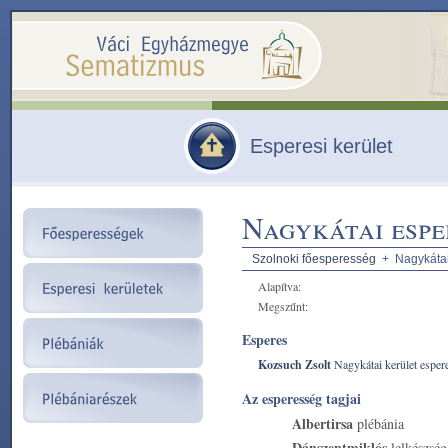
Esperesi kerület
Nagykátai espe
Szolnoki főesperesség
+ Nagykátai 
Alapítva:
Megszűnt:
Esperes
Kozsuch Zsolt
Nagykátai kerület esper
Az esperesség tagjai
Albertirsa
plébánia
Dánszentmiklós
lelkészség